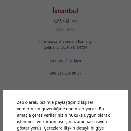
İstanbul
09:48
AM
9:30
-
18:30
Zühtüpaşa, Archerson Kadıköy,
Şefik Bey Sk. No:3, 34724
İstanbul
/
Türkiye
+90 216 336 90 37
Ankara
09:48
AM
9:30
-
18:30
Bilkent Cyberpark 1606. Cad.