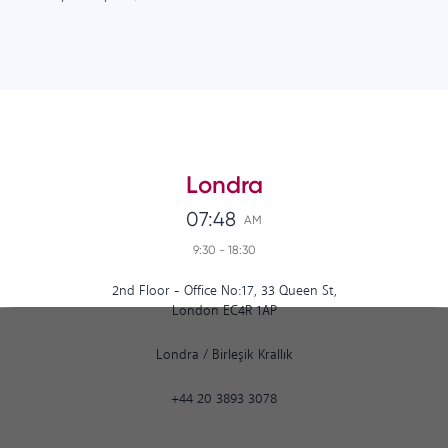
Londra
07:48
AM
9:30
-
18:30
2nd Floor - Office No:17, 33 Queen St,
London EC4R 1AP
Londra
/
Birleşik Krallık
+44 20 3893 3078