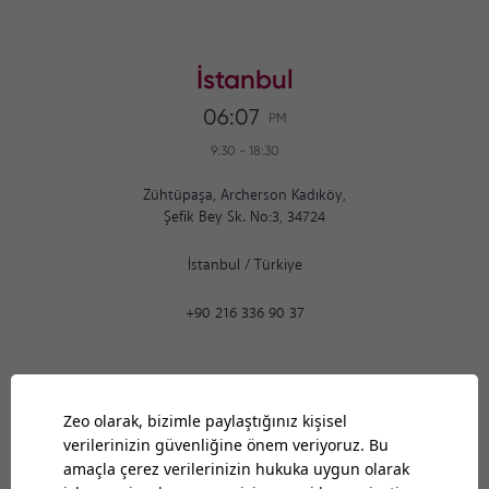
İstanbul
06:07
PM
9:30
-
18:30
Zühtüpaşa, Archerson Kadıköy,
Şefik Bey Sk. No:3, 34724
İstanbul
/
Türkiye
+90 216 336 90 37
Ankara
06:07
PM
9:30
-
18:30