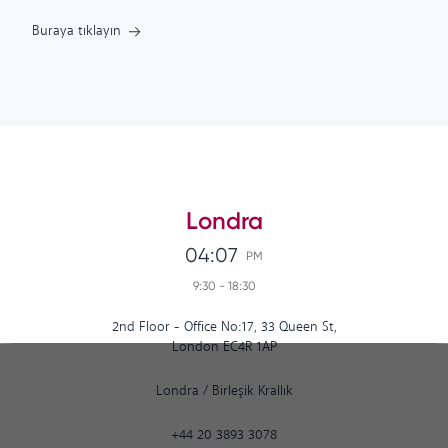
Buraya tıklayın
Londra
04:07
PM
9:30
-
18:30
2nd Floor - Office No:17, 33 Queen St,
London EC4R 1AP
Londra
/
Birleşik Krallık
+44 20 3893 3078