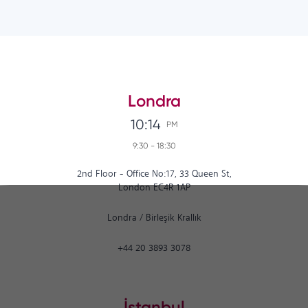
Londra
10:14
PM
9:30
-
18:30
2nd Floor - Office No:17, 33 Queen St,
London EC4R 1AP
Londra
/
Birleşik Krallık
+44 20 3893 3078
İstanbul