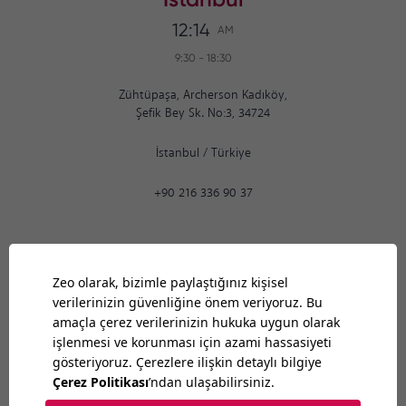
12:14
AM
9:30
-
18:30
Zühtüpaşa, Archerson Kadıköy,
Şefik Bey Sk. No:3, 34724
İstanbul
/
Türkiye
+90 216 336 90 37
Ankara
12:14
AM
9:30
-
18:30
Bilkent Cyberpark 1606. Cad.
Cyberplaza B Blok, No: 401 Ankara 06800