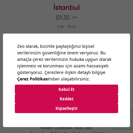
İstanbul
01:35
AM
9:30
-
18:30
Zühtüpaşa, Archerson Kadıköy,
Şefik Bey Sk. No:3, 34724
İstanbul
/
Türkiye
+90 216 336 90 37
Ankara
01:35
AM
9:30
-
18:30
Bilkent Cyberpark 1606. Cad.