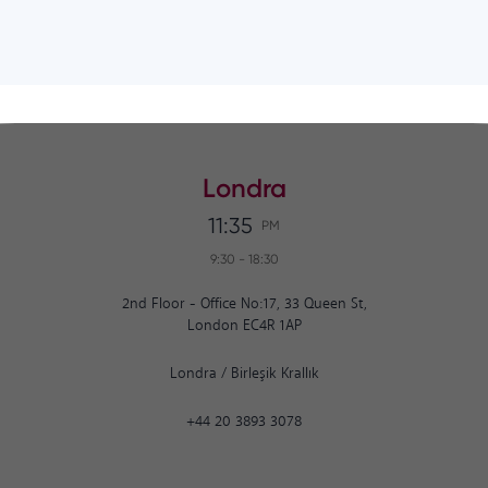
Londra
11:35
PM
9:30
-
18:30
2nd Floor - Office No:17, 33 Queen St,
London EC4R 1AP
Londra
/
Birleşik Krallık
+44 20 3893 3078