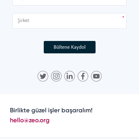
Bültene Kaydol
Birlikte güzel işler başaralım!
hello@zeo.org