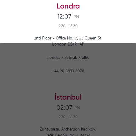
Londra
12:07
PM
9:30
-
18:30
2nd Floor - Office No:17, 33 Queen St,
London EC4R 1AP
Londra
/
Birleşik Krallık
+44 20 3893 3078
İstanbul
02:07
PM
9:30
-
18:30
Zühtüpaşa, Archerson Kadıköy,
Şefik Bey Sk. No:3, 34724