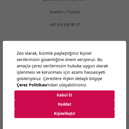
İstanbul
/
Türkiye
+90 216 336 90 37
Ankara
02:07
PM
9:30
-
18:30
Bilkent Cyberpark 1606. Cad.
Cyberplaza B Blok, No: 401 Ankara 06800
Ankara
/
Türkiye
+90 312 265 07 35