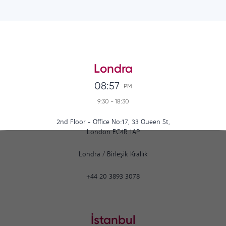
Londra
08:57
PM
9:30
-
18:30
2nd Floor - Office No:17, 33 Queen St,
London EC4R 1AP
Londra
/
Birleşik Krallık
+44 20 3893 3078
İstanbul