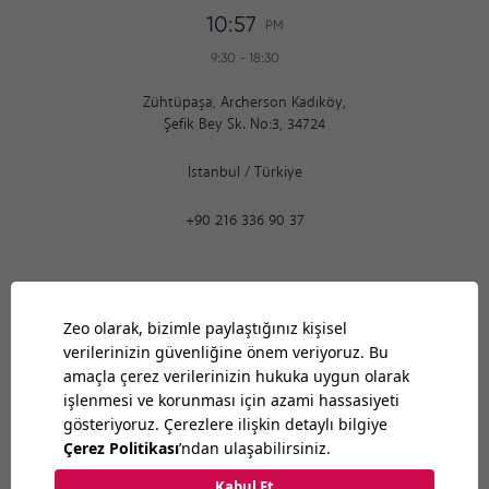
10:57
PM
9:30
-
18:30
Zühtüpaşa, Archerson Kadıköy,
Şefik Bey Sk. No:3, 34724
İstanbul
/
Türkiye
+90 216 336 90 37
Ankara
10:57
PM
9:30
-
18:30
Bilkent Cyberpark 1606. Cad.
Cyberplaza B Blok, No: 401 Ankara 06800