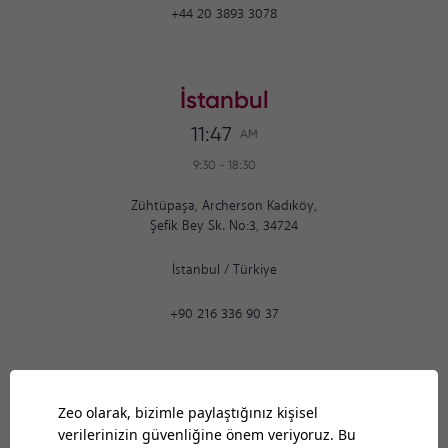
+44 20 3893 3078
İstanbul
11:47
AM
9:30
-
18:30
Zühtüpaşa, Archerson Kadıköy,
Şefik Bey Sk. No:3, 34724
İstanbul
/
Türkiye
+90 216 336 90 37
Ankara
11:47
AM