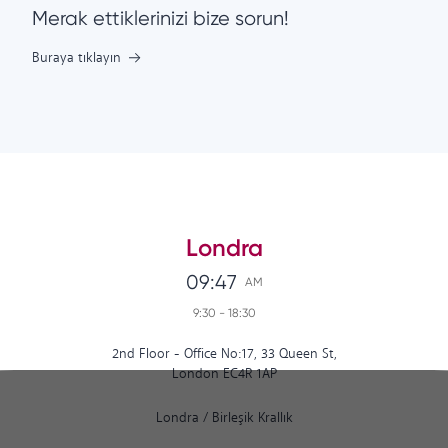
Merak ettiklerinizi bize sorun!
Buraya tıklayın
Londra
09:47
AM
9:30
-
18:30
2nd Floor - Office No:17, 33 Queen St,
London EC4R 1AP
Londra
/
Birleşik Krallık