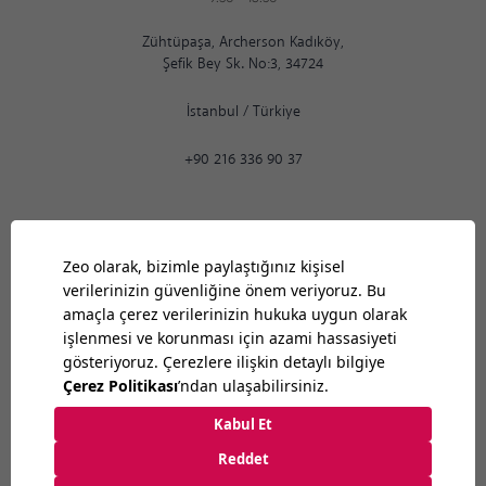
Zühtüpaşa, Archerson Kadıköy,
Şefik Bey Sk. No:3, 34724
İstanbul
/
Türkiye
+90 216 336 90 37
Ankara
11:16
AM
9:30
-
18:30
Bilkent Cyberpark 1606. Cad.
Cyberplaza B Blok, No: 401 Ankara 06800
Ankara
/
Türkiye
+90 312 265 07 35