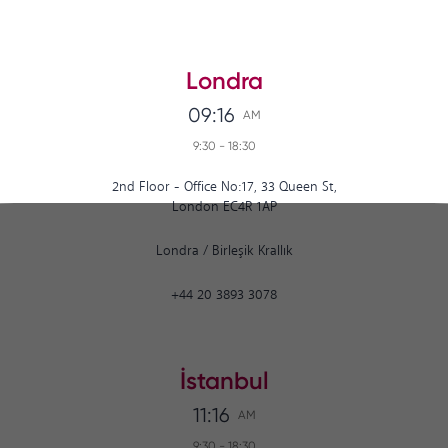
Londra
09:16
AM
9:30
-
18:30
2nd Floor - Office No:17, 33 Queen St,
London EC4R 1AP
Londra
/
Birleşik Krallık
+44 20 3893 3078
İstanbul
11:16
AM
9:30
-
18:30