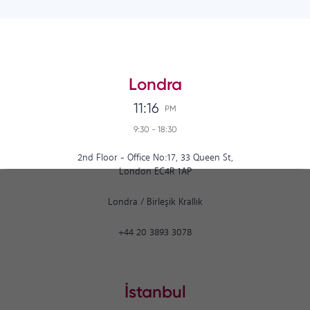
Londra
11:16
PM
9:30
-
18:30
2nd Floor - Office No:17, 33 Queen St,
London EC4R 1AP
Londra
/
Birleşik Krallık
+44 20 3893 3078
İstanbul