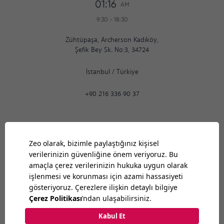
01:16
AM
9:30
-
18:30
Zühtüpaşa, Archerson Kadıköy,
Şefik Bey Sk. No:3, 34724
İstanbul
/
Türkiye
+90 216 336 90 37
Ankara
01:16
AM
9:30
-
18:30
Bilkent Cyberpark 1606. Cad.
Cyberplaza B Blok, No: 401 Ankara 06800
Ankara
/
Türkiye