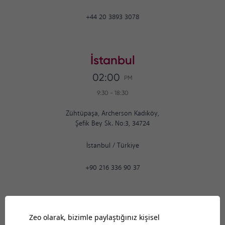
+44 20 3893 3078
İstanbul
02:00
PM
9:30
-
18:30
Zühtüpaşa, Archerson Kadıköy,
Şefik Bey Sk. No:3, 34724
İstanbul
/
Türkiye
+90 216 336 90 37
Ankara