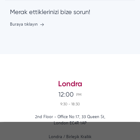
Merak ettiklerinizi bize sorun!
Buraya tıklayın
Londra
12:00
PM
9:30
-
18:30
2nd Floor - Office No:17, 33 Queen St,
London EC4R 1AP
Londra
/
Birleşik Krallık