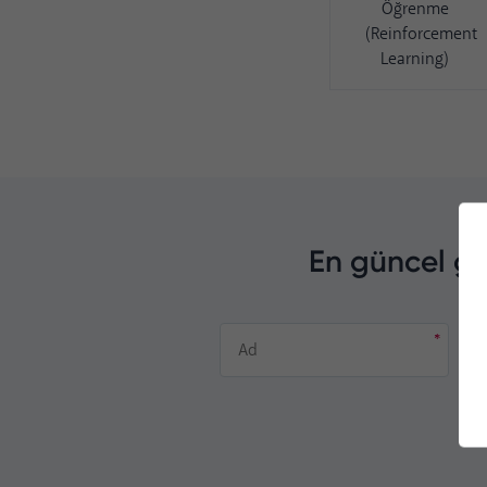
Öğrenme
(Reinforcement
Learning)
En güncel ge