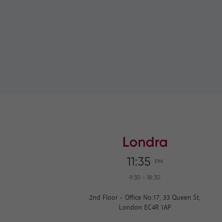
Londra
11:35
PM
9:30
-
18:30
2nd Floor - Office No:17, 33 Queen St,
London EC4R 1AP