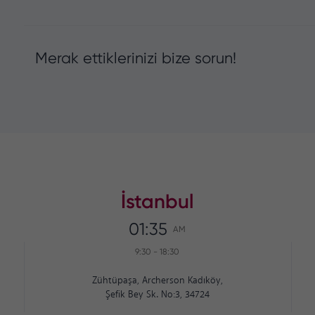
Merak ettiklerinizi bize sorun!
İstanbul
01:35
AM
9:30
-
18:30
Zühtüpaşa, Archerson Kadıköy,
Şefik Bey Sk. No:3, 34724