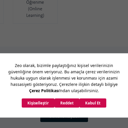
Öğrenme
(Online
Learning)
lişmeleri takip etmek için bültenim
Bültene Kaydol