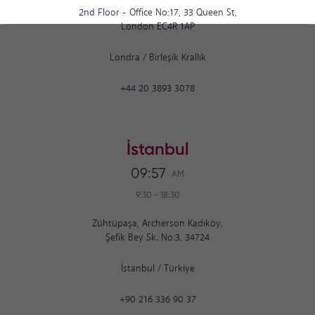
2nd Floor - Office No:17, 33 Queen St,
London EC4R 1AP
Londra
/
Birleşik Krallık
+44 20 3893 3078
İstanbul
09:57
AM
9:30
-
18:30
Zühtüpaşa, Archerson Kadıköy,
Şefik Bey Sk. No:3, 34724
İstanbul
/
Türkiye
+90 216 336 90 37