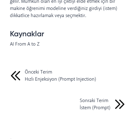
gelir. Mümkün olan en iyi çıktıyı elde etmek için bir
makine öğrenimi modeline verdiğiniz girdiyi (istem)
dikkatlice hazırlamak veya seçmektir.
Kaynaklar
AI From A to Z
Önceki Terim
Hızlı Enjeksiyon (Prompt Injection)
Sonraki Terim
İstem (Prompt)