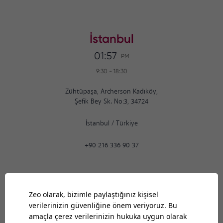
İstanbul
01:57
PM
9:30
-
18:30
Zühtüpaşa, Archerson Kadıköy,
Şefik Bey Sk. No:3, 34724
İstanbul
/
Türkiye
+90 216 336 90 37
Ankara
01:57
PM
9:30
-
18:30