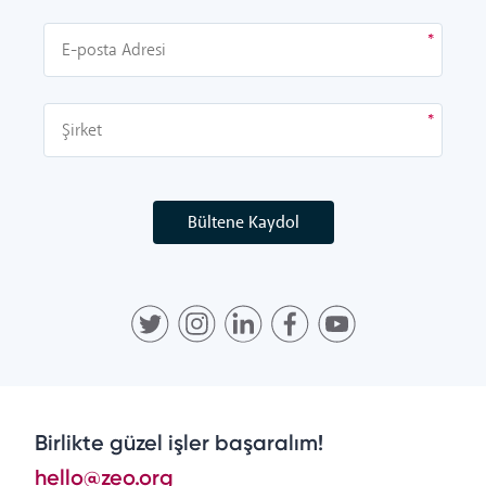
Bültene Kaydol
Birlikte güzel işler başaralım!
hello@zeo.org