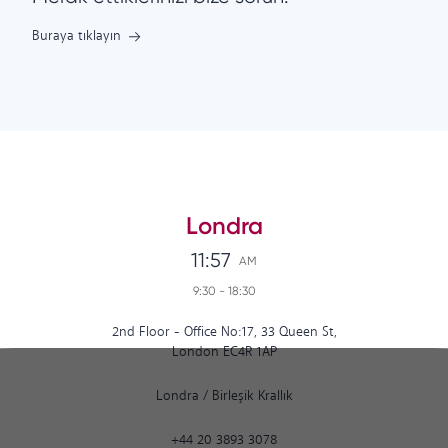
Buraya tıklayın
Londra
11:57
AM
9:30
-
18:30
2nd Floor - Office No:17, 33 Queen St,
London EC4R 1AP
Londra
/
Birleşik Krallık
+44 20 3893 3078