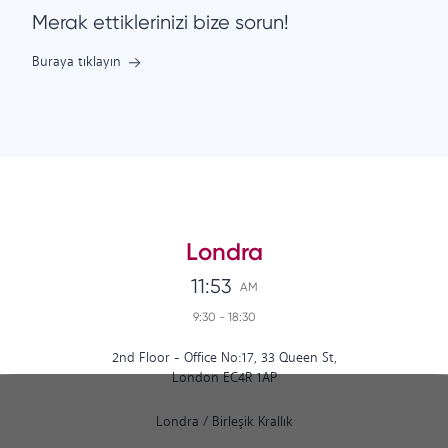
Merak ettiklerinizi bize sorun!
Buraya tıklayın
Londra
11:53
AM
9:30
-
18:30
2nd Floor - Office No:17, 33 Queen St,
London EC4R 1AP
Londra
/
Birleşik Krallık