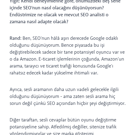
Yiğit: Kendi deneyimlerine göre, önümüzdeki beş sene
içinde SEO'nun nasıl olacağını düşünüyorsun?
Endüstrimize ne olacak ve mevcut SEO analisti o
zamana nasıl adapte olacak?
Rand:
Ben, SEO'nun hâlâ aşırı derecede Google odaklı
olduğunu düşünüyorum. Bence piyasada bu işi
değiştirebilecek sadece bir tane potansiyel oyuncu var ve
o da Amazon. E-ticaret işlemlerinin çoğunda, Amazon'un
arama, tarayıcı ve ticaret trafiği konusunda Google'ı
rahatsız edecek kadar yükselme ihtimali var.
Ayrıca, sesli aramanın daha uzun vadeli gelecekle ilgili
olduğunu düşünüyorum - ama zaten sesli arama hiç
sorun değil çünkü SEO açısından hiçbir şeyi değiştirmiyor.
Diğer taraftan, sesli cevaplar bütün oyunu değiştirme
potansiyeline sahip. Atfedilmiş değiller, sitenize trafik
yönlendirmiyorlar ve size marka gösterimi