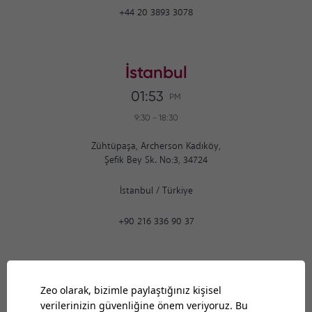
+44 20 3893 3078
İstanbul
01:53
PM
9:30
-
18:30
Zühtüpaşa, Archerson Kadıköy,
Şefik Bey Sk. No:3, 34724
İstanbul
/
Türkiye
+90 216 336 90 37
Ankara
01:53
PM