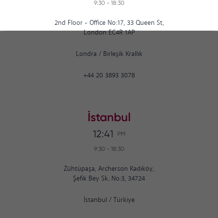
9:30
-
18:30
2nd Floor - Office No:17, 33 Queen St,
London EC4R 1AP
Londra
/
Birleşik Krallık
+44 20 3893 3078
İstanbul
12:41
PM
9:30
-
18:30
Zühtüpaşa, Archerson Kadıköy,
Şefik Bey Sk. No:3, 34724
İstanbul
/
Türkiye