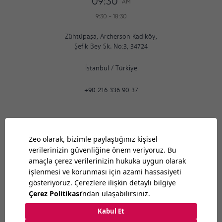
09:30
AM
9:30
-
18:30
Zühtüpaşa, Archerson Kadıköy,
Şefik Bey Sk. No:3, 34724
İstanbul
/
Türkiye
+90 216 336 90 37
Ankara
09:30
AM
9:30
-
18:30
Bilkent Cyberpark 1606. Cad.
Cyberplaza B Blok, No: 401 Ankara 06800
Ankara
/
Türkiye