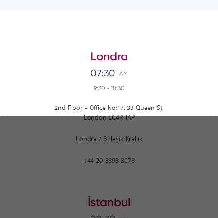
Londra
07:30
AM
9:30
-
18:30
2nd Floor - Office No:17, 33 Queen St,
London EC4R 1AP
Londra
/
Birleşik Krallık
+44 20 3893 3078
İstanbul