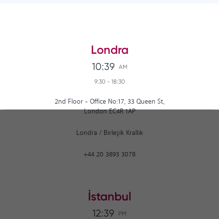
Londra
10:39
AM
9:30
-
18:30
2nd Floor - Office No:17, 33 Queen St,
London EC4R 1AP
Londra
/
Birleşik Krallık
+44 20 3893 3078
İstanbul
12:39
PM