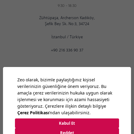
9:30
-
18:30
Zühtüpaşa, Archerson Kadıköy,
Şefik Bey Sk. No:3, 34724
İstanbul
/
Türkiye
+90 216 336 90 37
Ankara
12:39
PM
9:30
-
18:30
Bilkent Cyberpark 1606. Cad.
Cyberplaza B Blok, No: 401 Ankara 06800
Ankara
/
Türkiye