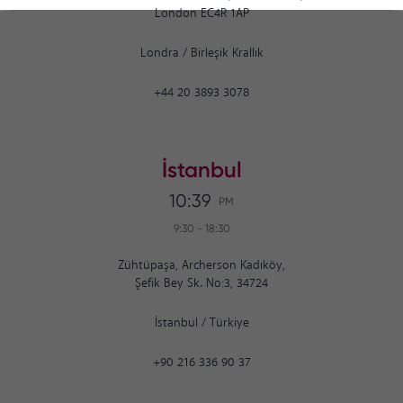
London EC4R 1AP
Londra
/
Birleşik Krallık
+44 20 3893 3078
İstanbul
10:39
PM
9:30
-
18:30
Zühtüpaşa, Archerson Kadıköy,
Şefik Bey Sk. No:3, 34724
İstanbul
/
Türkiye
+90 216 336 90 37