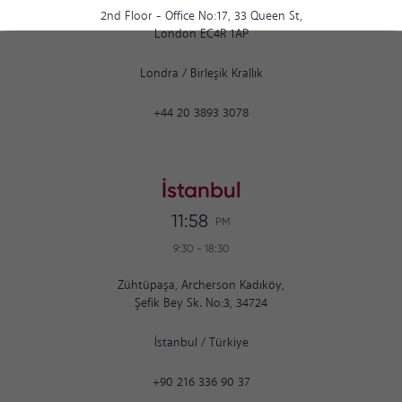
2nd Floor - Office No:17, 33 Queen St,
London EC4R 1AP
Londra
/
Birleşik Krallık
+44 20 3893 3078
İstanbul
11:58
PM
9:30
-
18:30
Zühtüpaşa, Archerson Kadıköy,
Şefik Bey Sk. No:3, 34724
İstanbul
/
Türkiye
+90 216 336 90 37