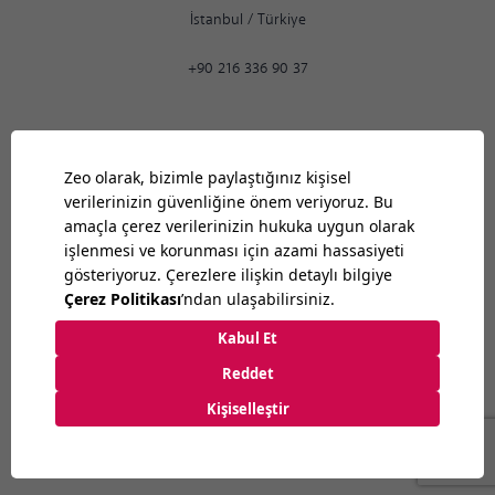
İstanbul
/
Türkiye
+90 216 336 90 37
Ankara
02:53
PM
9:30
-
18:30
Bilkent Cyberpark 1606. Cad.
Cyberplaza B Blok, No: 401 Ankara 06800
Ankara
/
Türkiye
+90 312 265 07 35