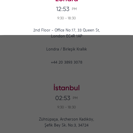
12:53
PM
9:30
-
18:30
2nd Floor - Office No:17, 33 Queen St,
London EC4R 1AP
Londra
/
Birleşik Krallık
+44 20 3893 3078
İstanbul
02:53
PM
9:30
-
18:30
Zühtüpaşa, Archerson Kadıköy,
Şefik Bey Sk. No:3, 34724