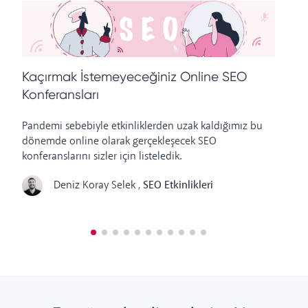
B
Kaçırmak İstemeyeceğiniz Online SEO
S
Konferansları
İn
Pandemi sebebiyle etkinliklerden uzak kaldığımız bu
ko
dönemde online olarak gerçekleşecek SEO
si
konferanslarını sizler için listeledik.
Deniz Koray Selek
,
SEO Etkinlikleri