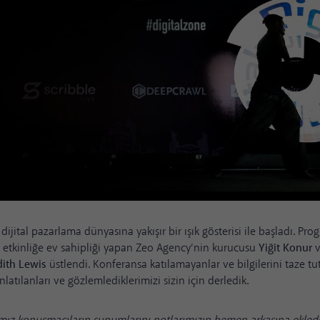
dijital pazarlama dünyasına yakışır bir ışık gösterisi ile başladı. Pr
etkinliğe ev sahipliği yapan Zeo Agency’nin kurucusu
Yiğit Konur
v
dith Lewis
üstlendi. Konferansa katılamayanlar ve bilgilerini taze tu
latılanları ve gözlemlediklerimizi sizin için derledik.