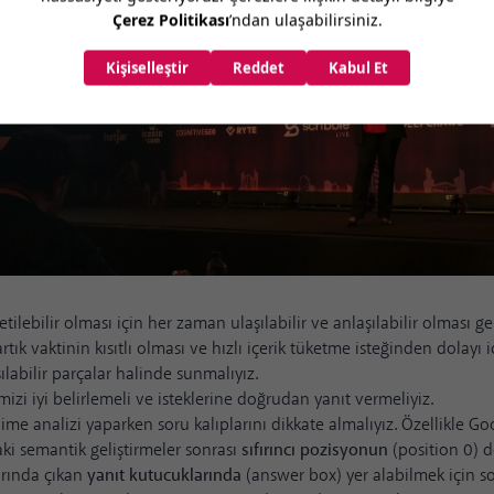
etilebilir olması için her zaman ulaşılabilir ve anlaşılabilir olması ge
artık vaktinin kısıtlı olması ve hızlı içerik tüketme isteğinden dolayı i
ılabilir parçalar halinde sunmalıyız.
mizi iyi belirlemeli ve isteklerine doğrudan yanıt vermeliyiz.
ime analizi yaparken soru kalıplarını dikkate almalıyız. Özellikle Go
ki semantik geliştirmeler sonrası
sıfırıncı pozisyonun
(position 0) 
rında çıkan
yanıt kutucuklarında
(answer box) yer alabilmek için so