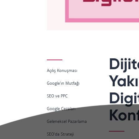
Diji
Açılış Konuşması
Yakı
Google'ın Mutfağı
Digi
SEO ve PPC
Kon
Google Cezaları
Geleneksel Pazarlama
SEO'da Strateji