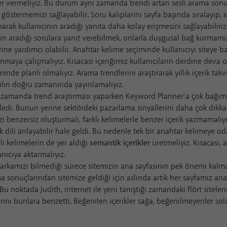
er vermeliyiz. Bu durum aynı zamanda trendi artan sesli arama son
 göstermemizi sağlayabilir. Soru kalıplarını sayfa başında sıralayıp,
s
arak kullanıcının aradığı yanıta daha kolay erişmesini sağlayabiliriz
rın aradığı sorulara yanıt verebilmek, onlarla duygusal bağ kurmamı
rine yardımcı olabilir. Anahtar kelime seçiminde kullanıcıyı siteye 
anmaya çalışmalıyız. Kısacası içeriğimiz kullanıcıların derdine deva o
iminde planlı olmalıyız. Arama trendlerini araştırarak yıllık içerik tak
yılın doğru zamanında yayınlamalıyız.
ı zamanda trend araştırması yaparken Keyword Planner’a çok bağı
yledi. Bunun yerine sektördeki pazarlama sinyallerini daha çok dikkat
izi benzersiz oluşturmalı, farklı kelimelerle benzer içerik yazmamalıyı
k dili anlayabilir hale geldi. Bu nedenle tek bir anahtar kelimeye o
alı kelimelerin de yer aldığı
semantik içerikler
üretmeliyiz. Kısacası, 
anıcıya aktarmalıyız.
arkamızı bilmediği sürece sitemizin ana sayfasının pek önemi kalmad
 sonuçlarından sitemize geldiği için aslında artık her sayfamız ana
Bu noktada Judith, internet ile yeni tanıştığı zamandaki flört sitele
ını bunlara benzetti. Beğenilen içerikler sağa, beğenilmeyenler sol