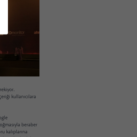
rekiyor.
çeriği kullanıcılara
ogle
doğmasıyla beraber
ru kalıplarına