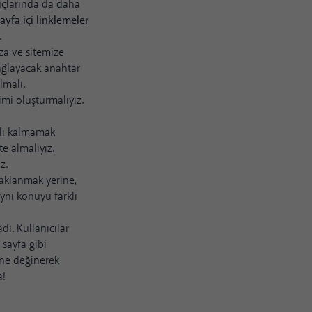
uçlarında da daha
ayfa içi linklemeler
.
za ve sitemize
bağlayacak anahtar
lmalı.
vimi oluşturmalıyız.
mlı kalmamak
e almalıyız.
z.
daklanmak yerine,
aynı konuyu farklı
ı. Kullanıcılar
 sayfa gibi
rine değinerek
a!