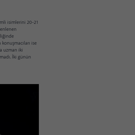
mli isimlerini 20-21
üzenlenen
liğinde
 konuşmacıları ise
da uzman iki
madı. İki günün