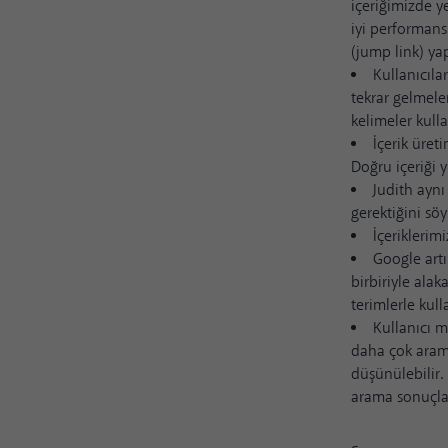
içeriğimizde y
iyi performans
(jump link) yap
Kullanıcıla
tekrar gelmele
kelimeler kull
İçerik üret
Doğru içeriği 
Judith ayn
gerektiğini sö
İçeriklerim
Google artı
birbiriyle alak
terimlerle kull
Kullanıcı m
daha çok arama
düşünülebilir. 
arama sonuçlar