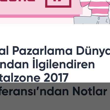
tal Pazarlama Dünya
ndan İlgilendiren
talzone 2017
feransı’ndan Notlar