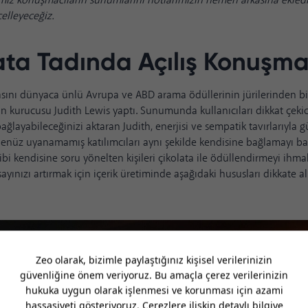
mız
konuşmacıların sunumlarını notlarımızın hemen arkasına ekledik
celleyeceğiz.
ata Tadında Açılış Konuşma
sını dünyaca ünlü Avrupa ve ABD arama ödüllerinin jürilerinden bi
in kurucusu
Judith Lewis
yaptı. Sunumunda kullanıcıları dikkat çekici 
bağlayabileceğinizi aktaran Judith, enerjisi ve sempatik tavırlarıyla 
nüz uyanamamış katılımcıları aynı şekilde kendisine bağlamayı baş
ibi kendisine soru yönelten kişileri çikolata ile ödüllendirmeyi ihma
sayınızı artırmak için içerik üretiminde aşağıdaki hususları dikkate al