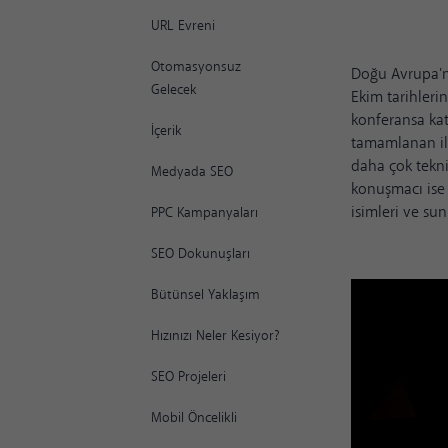
URL Evreni
Otomasyonsuz
Doğu Avrupa'n
Gelecek
Ekim tarihleri
konferansa kat
İçerik
tamamlanan ilk
daha çok tekni
Medyada SEO
konuşmacı ise 
isimleri ve su
PPC Kampanyaları
SEO Dokunuşları
Bütünsel Yaklaşım
Hızınızı Neler Kesiyor?
SEO Projeleri
Mobil Öncelikli