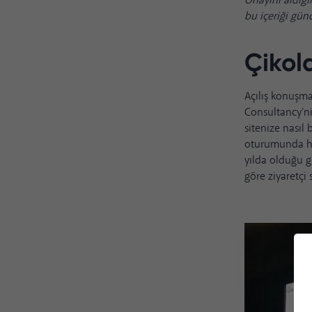
Onayını aldığı
bu içeriği gün
Çikol
Açılış konuşma
Consultancy'n
sitenize nasıl 
oturumunda he
yılda olduğu g
göre ziyaretçi 