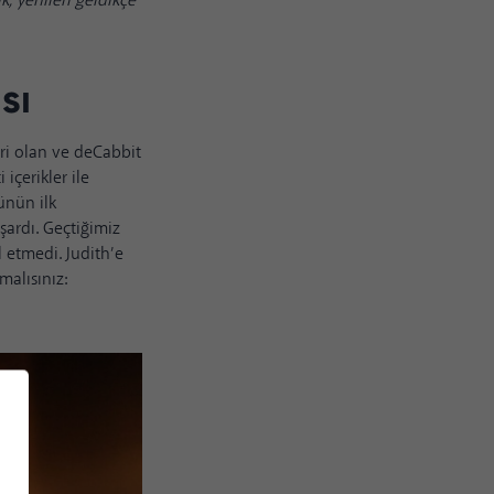
, yenileri geldikçe
sı
ri olan ve deCabbit
içerikler ile
günün ilk
ardı. Geçtiğimiz
l etmedi. Judith’e
malısınız: