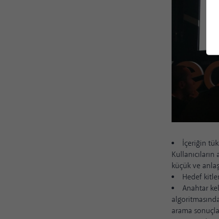
İçeriğin tük
Kullanıcıların 
küçük ve anlaş
Hedef kitle
Anahtar kel
algoritmasında
arama sonuçla