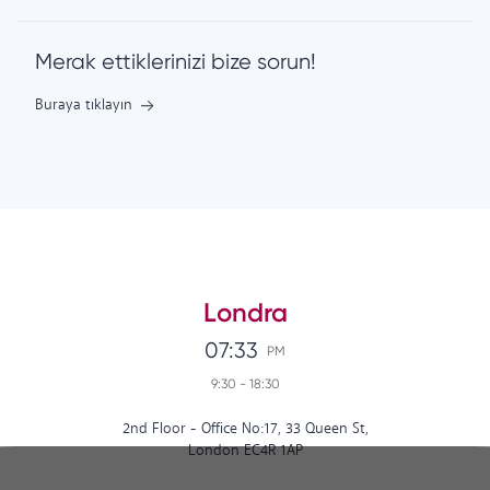
Merak ettiklerinizi bize sorun!
Buraya tıklayın
Londra
07:33
PM
9:30
-
18:30
2nd Floor - Office No:17, 33 Queen St,
London EC4R 1AP