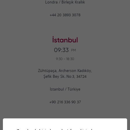
Londra
/
Birleşik Krallık
+44 20 3893 3078
İstanbul
09:33
PM
9:30
-
18:30
Zühtüpaşa, Archerson Kadıköy,
Şefik Bey Sk. No:3, 34724
İstanbul
/
Türkiye
+90 216 336 90 37
Ankara