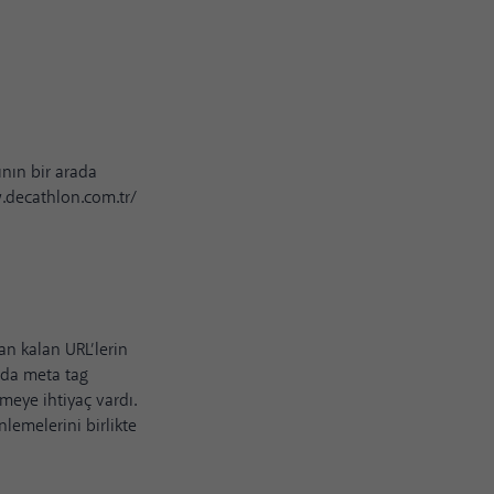
ının bir arada
.decathlon.com.tr/
an kalan URL’lerin
nda meta tag
rmeye ihtiyaç vardı.
lemelerini birlikte