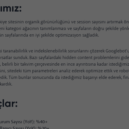
mız:
iye sitesinin organik görünürlüğünü ve session sayısını artırmak ön
eni kategori ağacının tanımlanması ve sayfaların doğru şekilde yönl
rün sayfalarında en iyi şekilde optimizasyon sağladık.
i taranabilirlik ve indekslenebilirlik sorunlarını çözerek Googlebot’u
fırsatlar sunduk. Bazı sayfalardaki hidden content problemlerini gide
, belirli bir takvim çerçevesinde en ince ayrıntısına kadar istediğimiz
ni, sitedeki tüm parametreleri analiz ederek optimize ettik ve robots
rledik. Tüm bunlar sonucunda da istediğimiz başarıyı elde ederek, fin
kardık.
lar:
urum Sayısı (YoY): %40+
llanıcı Sayısı (YoY): %20+