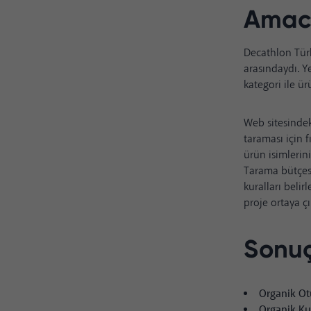
Amacı
Decathlon Türk
arasındaydı. Y
kategori ile ü
Web sitesindek
taraması için 
ürün isimlerini
Tarama bütçesi
kuralları beli
proje ortaya çı
Sonuç
Organik Ot
Organik Ku