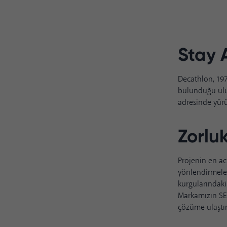
Stay 
Decathlon, 197
bulunduğu ulus
adresinde yür
Zorluk
Projenin en ac
yönlendirmeler
kurgularındaki 
Markamızın SEO
çözüme ulaştır