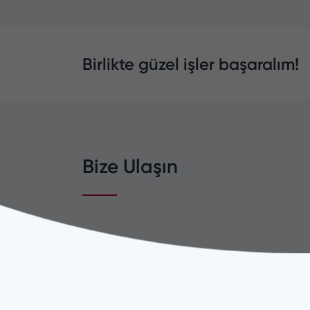
Birlikte güzel işler başaralım!
Bize Ulaşın