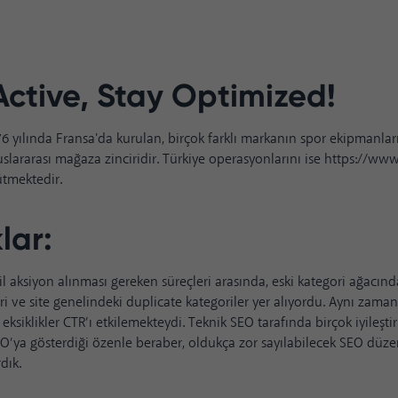
Active, Stay Optimized!
6 yılında Fransa'da kurulan, birçok farklı markanın spor ekipmanlar
lararası mağaza zinciridir. Türkiye operasyonlarını ise
https://www
ütmektedir.
lar:
il aksiyon alınması gereken süreçleri arasında, eski kategori ağacınd
i ve site genelindeki duplicate kategoriler yer alıyordu. Aynı zama
eksiklikler CTR’ı etkilemekteydi. Teknik SEO tarafında birçok iyileşti
’ya gösterdiği özenle beraber, oldukça zor sayılabilecek SEO düzen
dık.