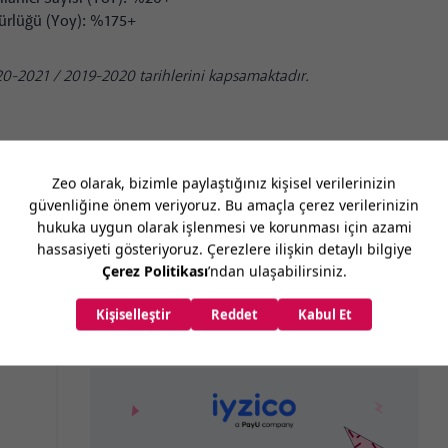
ürlüğü (Yoy): %175+
0-2021 / 2019-2020 tarihlerini kapsamaktadır.
Diğer Vaka Analizleri