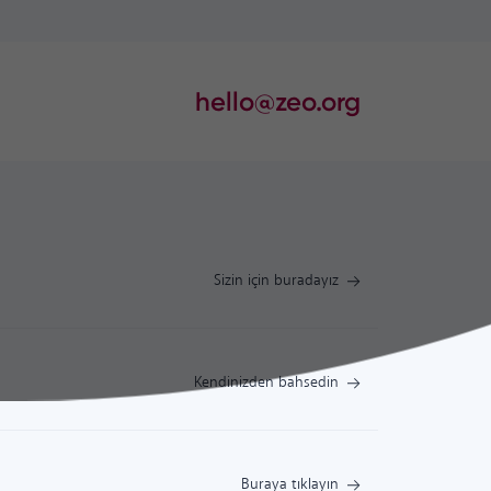
hello@zeo.org
Sizin için buradayız
Kendinizden bahsedin
Buraya tıklayın