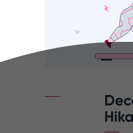
Dec
Hika