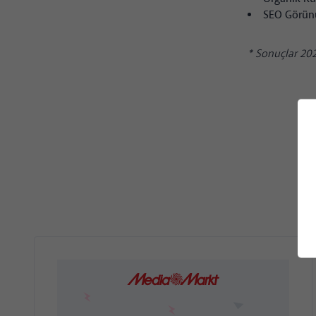
SEO Görün
* Sonuçlar 202