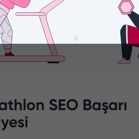
athlon SEO Başarı
yesi