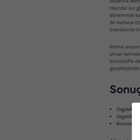
botlarına tek
Hyundai’nin gl
döneminde kay
de markaya özel
önerilerinde 
Kelime araştır
alınan kelimel
kümülatifte da
gerçekleştirdik
Sonuç
Organik Ot
Organik Ku
Bounce Rat