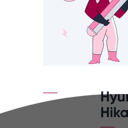
Hyu
Hika