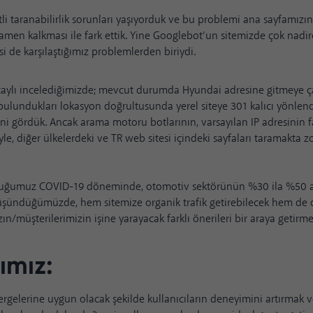
tli taranabilirlik sorunları yaşıyorduk ve bu problemi ana sayfamızın
men kalkması ile fark ettik. Yine Googlebot’un sitemizde çok nadi
si de karşılaştığımız problemlerden biriydi.
aylı incelediğimizde; mevcut durumda Hyundai adresine gitmeye ç
, bulundukları lokasyon doğrultusunda yerel siteye 301 kalıcı yönle
ini gördük. Ancak arama motoru botlarının, varsayılan IP adresinin 
le, diğer ülkelerdeki ve TR web sitesi içindeki sayfaları taramakta z
uğumuz COVID-19 döneminde, otomotiv sektörünün %30 ila %50 ar
düşündüğümüzde, hem sitemize organik trafik getirebilecek hem de 
zın/müşterilerimizin işine yarayacak farklı önerileri bir araya getirme
mız:
rgelerine uygun olacak şekilde kullanıcıların deneyimini artırmak