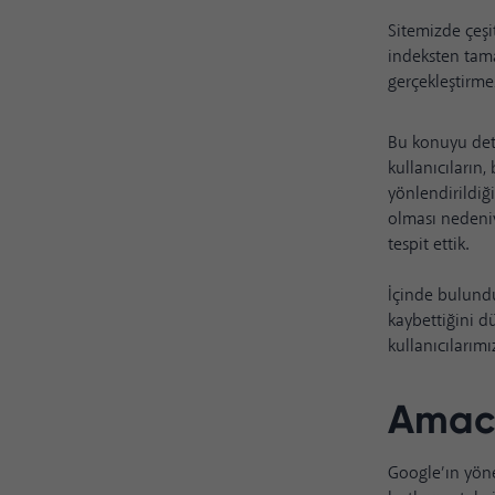
Sitemizde çeşi
indeksten tama
gerçekleştirme
Bu konuyu det
kullanıcıların
yönlendirildiğ
olması nedeniy
tespit ettik.
İçinde bulund
kaybettiğini 
kullanıcılarımı
Amacı
Google’ın yöne