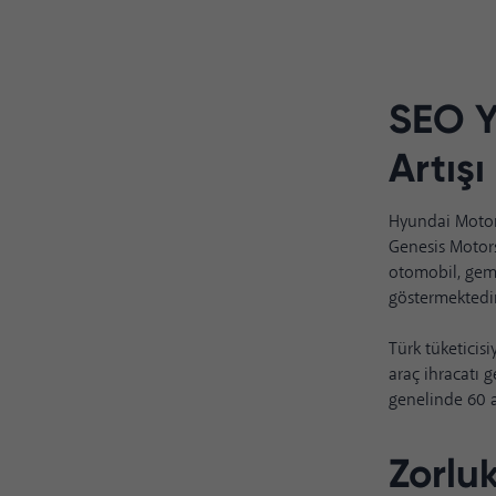
SEO Y
Artışı
Hyundai Motor
Genesis Motors
otomobil, gemi 
göstermektedir
Türk tüketicis
araç ihracatı 
genelinde 60 ad
Zorluk