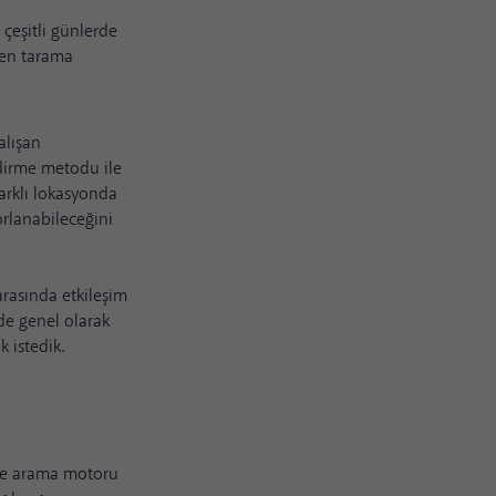
 çeşitli günlerde
ren tarama
alışan
ndirme metodu ile
farklı lokasyonda
orlanabileceğini
asında etkileşim
de genel olarak
k istedik.
 ve arama motoru