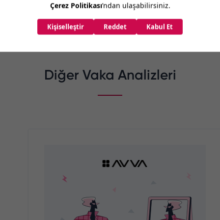
9-2020 / 2020-2021 olacak şekilde son 1 senelik karşılaştırmaları (
Diğer Vaka Analizleri