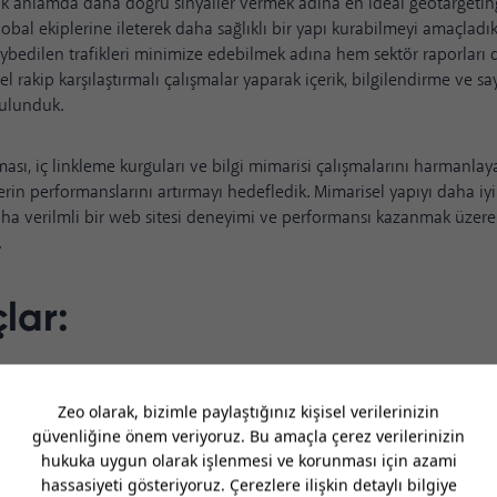
nik anlamda daha doğru sinyaller vermek adına en ideal geotargeti
obal ekiplerine ileterek daha sağlıklı bir yapı kurabilmeyi amaçladı
bedilen trafikleri minimize edebilmek adına hem sektör raporlar
 rakip karşılaştırmalı çalışmalar yaparak içerik, bilgilendirme ve sa
bulunduk.
ması, iç linkleme kurguları ve bilgi mimarisi çalışmalarını harmanla
erin performanslarını artırmayı hedefledik. Mimarisel yapıyı daha iyi
ha verilmli bir web sitesi deneyimi ve performansı kazanmak üzere
.
lar:
urum Sayısı (YoY): %82+
llanıcı Sayısı (YoY): %68+
e (YoY): %17-