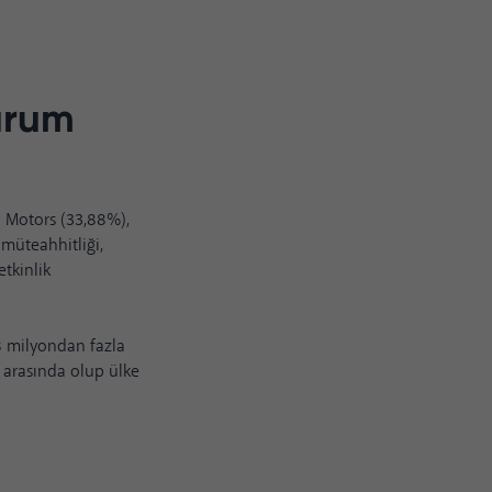
urum
 Motors (33,88%),
müteahhitliği,
etkinlik
.8 milyondan fazla
ı arasında olup ülke