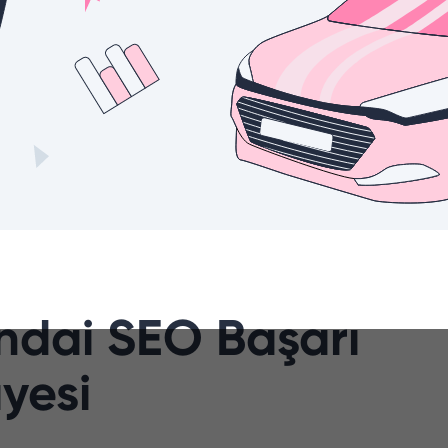
ndai SEO Başarı
yesi