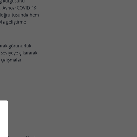
ng kurgusunu
k. Ayrıca; COVID-19
ı doğrultusunda hem
yfa geliştirme
yarak görünürlük
 seviyeye çıkararak
 çalışmalar