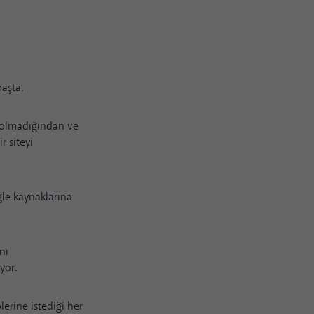
başta.
n olmadığından ve
r siteyi
gle kaynaklarına
nı
yor.
erine istediği her