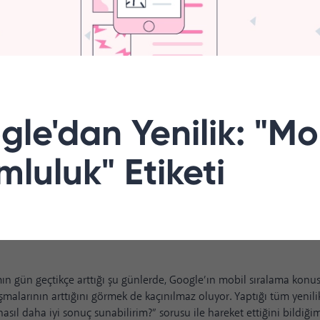
le'dan Yenilik: "Mo
luluk" Etiketi
ın gün geçtikçe arttığı şu günlerde, Google’ın mobil sıralama konu
lışmalarının arttığını görmek de kaçınılmaz oluyor. Yaptığı tüm yenili
nasıl daha iyi sonuç sunabilirim?” sorusu ile hareket ettiğini bildiği