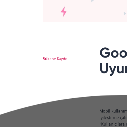
Goog
Bültene Kaydol
Uyum
Mobil kullanım
iyileştirme ça
“Kullanıcılara 