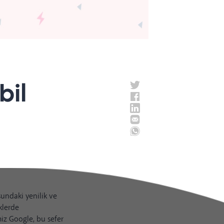
bil
sundaki yenilik ve
klerde
miz Google, bu sefer