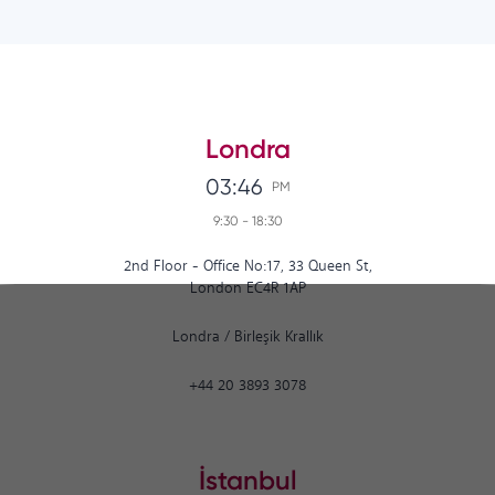
Londra
03:47
PM
9:30
-
18:30
2nd Floor - Office No:17, 33 Queen St,
London EC4R 1AP
Londra
/
Birleşik Krallık
+44 20 3893 3078
İstanbul