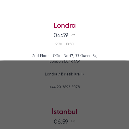
Londra
04:59
PM
9:30
-
18:30
2nd Floor - Office No:17, 33 Queen St,
London EC4R 1AP
Londra
/
Birleşik Krallık
+44 20 3893 3078
İstanbul
06:59
PM