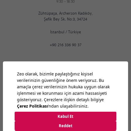
9:30
-
18:30
Zühtüpaşa, Archerson Kadıköy,
Şefik Bey Sk. No:3, 34724
İstanbul
/
Türkiye
+90 216 336 90 37
Ankara
06:59
PM
9:30
-
18:30
Bilkent Cyberpark 1606. Cad.
Cyberplaza B Blok, No: 401 Ankara 06800
Ankara
/
Türkiye