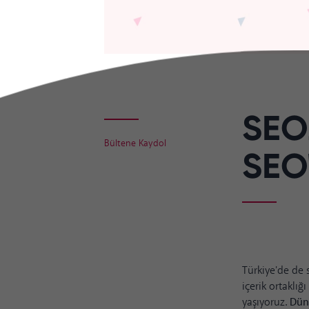
SEO
Bültene Kaydol
SEO'
Türkiye'de de 
içerik ortaklı
yaşıyoruz.
Düny