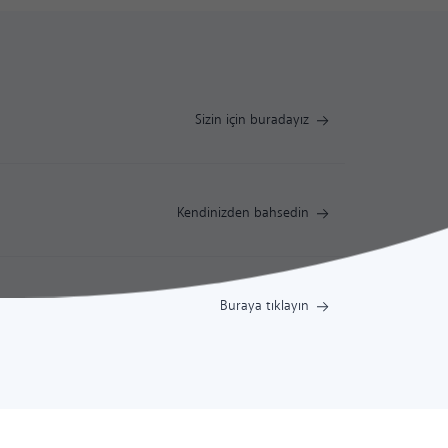
Sizin için buradayız
Kendinizden bahsedin
Buraya tıklayın