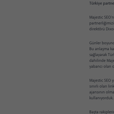
Türkiye partne
Majestic SEO
partnerliğimiz
direktörü
Dixo
Günler boyunca
Bu anlaşma kap
sağlayarak Tür
dahilinde Maje
yabancı olan o
Majestic SEO y
sınırlı olan l
ajansının olma
kullanıyorduk.
Başta rakipleri