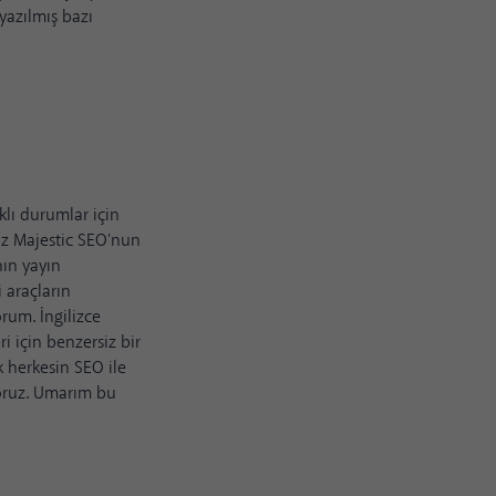
 yazılmış bazı
lı durumlar için
siz Majestic SEO'nun
nın yayın
i araçların
rum. İngilizce
 için benzersiz bir
 herkesin SEO ile
yoruz. Umarım bu