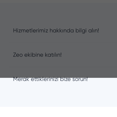
Hizmetlerimiz hakkında bilgi alın!
Zeo ekibine katılın!
Merak ettiklerinizi bize sorun!