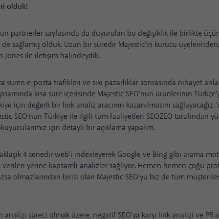
ri olduk
!
'nun
partnerler sayfasında da duyurulan
bu değişiklik ile birlikte üçü
i de sağlamış olduk. Uzun bir süredir Majestic'in kurucu üyelerinde
n Jones
ile iletişim halindeydik.
 süren e-posta trafikleri ve sıkı pazarlıklar sonrasında nihayet anl
samında kısa süre içerisinde Majestic SEO'nun ürünlerinin Türkçe'y
kiye için değerli bir link analiz aracının kazanılmasını sağlayacağız
stic SEO'nun Türkiye ile ilgili tüm faaliyetleri SEOZEO tarafından y
kuyucularımız için detaylı bir açıklama yapalım.
aklaşık 4 senedir web'i indexleyerek Google ve Bing gibi arama mot
ink verileri yerine kapsamlı analizler sağlıyor. Hemen hemen çoğu pr
zsa olmazlarından birisi olan Majestic SEO'yu biz de tüm müşteriler
n analizi süreci olmak üzere, negatif SEO'ya karşı link analizi ve PR a