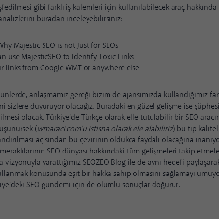
fedilmesi gibi farklı iş kalemleri için kullanılabilecek araç hakkında
analizlerini buradan inceleyebilirsiniz:
 Why Majestic SEO is not Just for SEOs
n use MajesticSEO to Identify Toxic Links
r links from Google WMT or anywhere else
nlerde, anlaşmamız gereği bizim de ajansımızda kullandığımız fark
ini sizlere duyuruyor olacağız. Buradaki en güzel gelişme ise şüphe
ilmesi olacak. Türkiye'de Türkçe olarak elle tutulabilir bir SEO aracı
üşünürsek (
wmaraci.com'u istisna olarak ele alabiliriz
) bu tip kalitel
andırılması açısından bu çevirinin oldukça faydalı olacağına inanıyo
eraklılarının SEO dünyası hakkındaki tüm gelişmeleri takip etmeleri
 vizyonuyla yarattığımız SEOZEO Blog ile de aynı hedefi paylaşarak
ı kullanmak konusunda eşit bir hakka sahip olmasını sağlamayı umu
kiye'deki SEO gündemi için de olumlu sonuçlar doğurur.