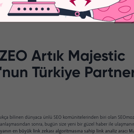
ZEO Artık Majestic
nun Türkiye Partner
sıkça bilinen dünyaca ünlü SEO komünitelerinden biri olan SEOmoz 
ğı anlaşmasından sonra, bugün size yeni bir güzel haber ile ulaşma
anın en büyük link zekası algoritmasına sahip link analiz aracı M