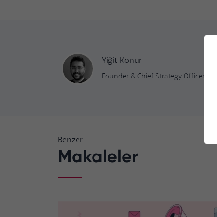
Yiğit
Konur
Founder & Chief Strategy Officer
Benzer
Makaleler