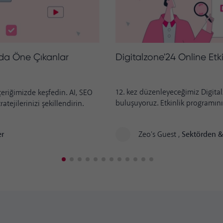
Digitalzone'24 Online Etk
ada Öne Çıkanlar
12. kez düzenleyeceğimiz Digital
çeriğimizde keşfedin. AI, SEO
buluşuyoruz. Etkinlik programını 
tejilerinizi şekillendirin.
Zeo's Guest
,
Sektörden &
er