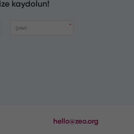
ize kaydolun!
hello@zeo.org