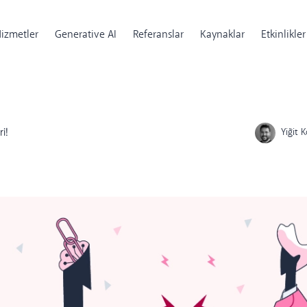
izmetler
Generative AI
Referanslar
Kaynaklar
Etkinlikler
i!
Yiğit 