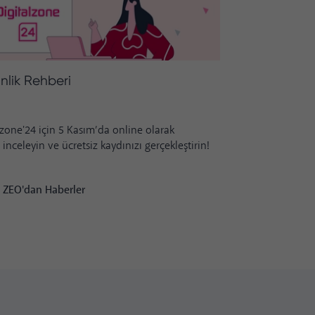
inlik Rehberi
Digitalzone'
zone'24 için 5 Kasım’da online olarak
11. kez düzenl
inceleyin ve ücretsiz kaydınızı gerçekleştirin!
konferansı Digi
detayları için r
 ZEO'dan Haberler
Nursena