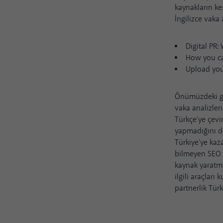
kaynakların keş
İngilizce vaka 
Digital PR:
How you ca
Upload you
Önümüzdeki gü
vaka analizler
Türkçe'ye çevir
yapmadığını d
Türkiye'ye kaz
bilmeyen SEO m
kaynak yaratma
ilgili araçlar
partnerlik Tür