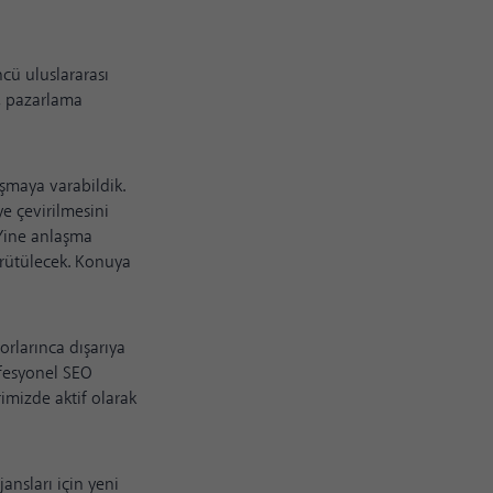
ncü uluslararası
n, pazarlama
aşmaya varabildik.
e çevirilmesini
. Yine anlaşma
ürütülecek. Konuya
orlarınca dışarıya
ofesyonel SEO
imizde aktif olarak
jansları için yeni