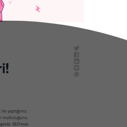
i!
ile yaptığımız
nın mutluluğunu
ajestic SEO'nun