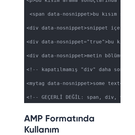
<p>Bu kısım arama sonuçlarında snipp
 <span data-nosnippet>bu kısım snipp
<div data-nosnippet>snippet içerisin
<div data-nosnippet="true">bu kısım 
<div data-nosnippet>metin bölümü</ht
<!-- kapatılmamış "div" daha sonra t
<mytag data-nosnippet>some text</myt
<!-- GEÇERLİ DEĞİL: span, div, veya 
AMP Formatında
Kullanım