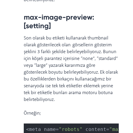
max-image-preview:
[setting]
Son olarak bu etiketi kullanarak thumbnail
olarak gösterilecek olan görsellerin gösterim
şeklini 3 farklı şekilde belirleyebiliyoruz. Bunun
için köşeli parantez içerisine “none”, “standard”
veya “large” yazarak kararımıza göre
gösterilecek boyutu belirleyebiliyoruz.
Ek olarak
bu özelliklerden birkaçını kullanacağımız bir
senaryoda ise tek tek etiketler eklemek yerine
tek bir etiketle bunları arama motoru botuna
belirtebiliyoruz.
Örneğin;
<meta name=
"robots"
 content=
"max-sni