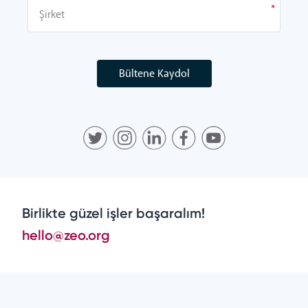
Bültene Kaydol
Birlikte güzel işler başaralım!
hello@zeo.org