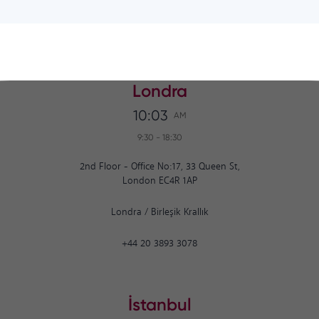
Londra
10:03
AM
9:30
-
18:30
2nd Floor - Office No:17, 33 Queen St,
London EC4R 1AP
Londra
/
Birleşik Krallık
+44 20 3893 3078
İstanbul