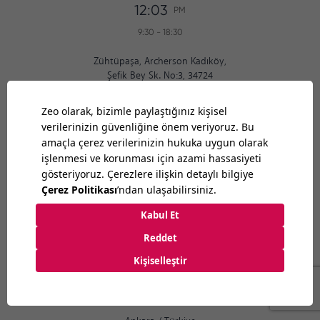
12:03
PM
9:30
-
18:30
Zühtüpaşa, Archerson Kadıköy,
Şefik Bey Sk. No:3, 34724
İstanbul
/
Türkiye
+90 216 336 90 37
Ankara
12:03
PM
9:30
-
18:30
Bilkent Cyberpark 1606. Cad.
Cyberplaza B Blok, No: 401 Ankara 06800