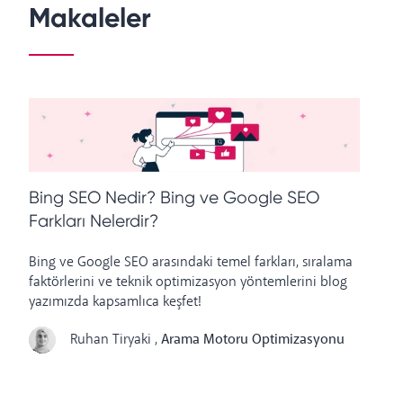
Makaleler
Bing SEO Nedir? Bing ve Google SEO
M
Farkları Nelerdir?
T
Bing ve Google SEO arasındaki temel farkları, sıralama
Go
faktörlerini ve teknik optimizasyon yöntemlerini blog
Hı
yazımızda kapsamlıca keşfet!
st
od
Ruhan Tiryaki
,
Arama Motoru Optimizasyonu