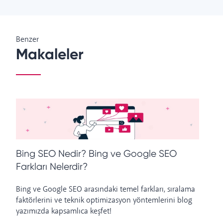
Benzer
Makaleler
Bing SEO Nedir? Bing ve Google SEO
M
Farkları Nelerdir?
T
Bing ve Google SEO arasındaki temel farkları, sıralama
Go
faktörlerini ve teknik optimizasyon yöntemlerini blog
Hı
yazımızda kapsamlıca keşfet!
st
od