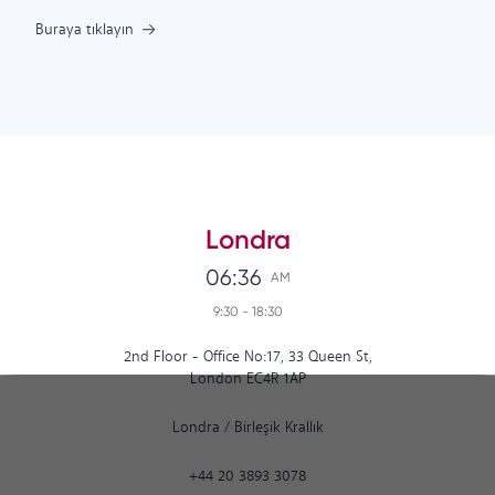
Buraya tıklayın
Londra
06:36
AM
9:30
-
18:30
2nd Floor - Office No:17, 33 Queen St,
London EC4R 1AP
Londra
/
Birleşik Krallık
+44 20 3893 3078