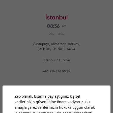
İstanbul
08:36
AM
9:30
-
18:30
Zühtüpaşa, Archerson Kadıköy,
Şefik Bey Sk. No:3, 34724
İstanbul
/
Türkiye
+90 216 336 90 37
Ankara
08:36
AM
9:30
-
18:30