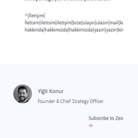
^(İletişim|
İletisim|iletisim|iletişim|bize|ulaşın|ulasin|mail|kunye|p
hakkinda|hakkımızda|hakkimizda|yazın|yazin|kimdir|kim
Yiğit
Konur
Founder & Chief Strategy Officer
Subscribe to Zeo