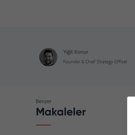
Yiğit
Konur
Founder & Chief Strategy Officer
Benzer
Makaleler