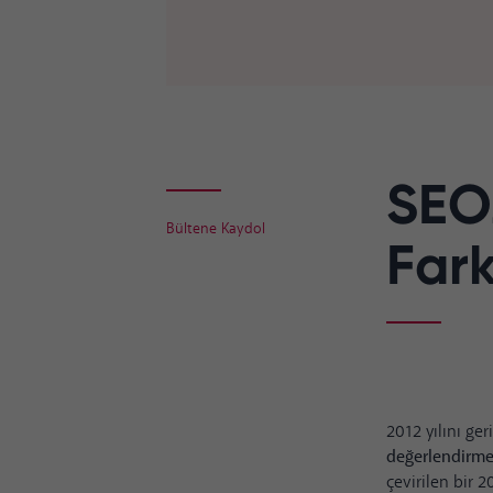
SEOZ
Bültene Kaydol
Far
2012 yılını g
değerlendirmel
çevirilen bir 