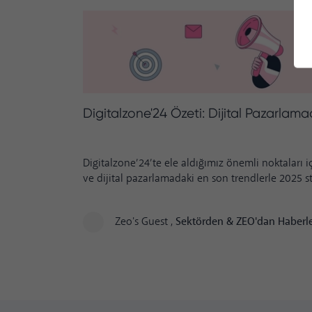
Digitalzone'24 Özeti: Dijital Pazarlam
Digitalzone’24’te ele aldığımız önemli noktaları i
ve dijital pazarlamadaki en son trendlerle 2025 stra
Zeo's Guest
,
Sektörden & ZEO'dan Haberl