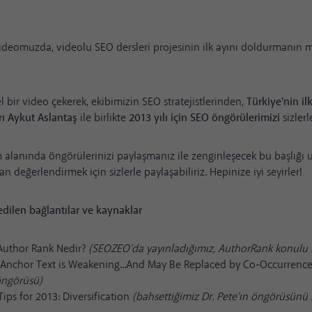
videomuzda, videolu SEO dersleri projesinin ilk ayını doldurmanın
 bir video çekerek, ekibimizin SEO stratejistlerinden,
Türkiye'nin il
rı Aykut Aslantaş
ile birlikte
2013 yılı için SEO öngörülerimizi
sizlerl
 alanında öngörülerinizi paylaşmanız ile zenginleşecek bu başlığı
an değerlendirmek için sizlerle paylaşabiliriz. Hepinize iyi seyirler!
dilen bağlantılar ve kaynaklar
 Author Rank Nedir?
(SEOZEO'da yayınladığımız, AuthorRank konulu bi
: Anchor Text is Weakening...And May Be Replaced by Co-Occurrenc
öngörüsü)
ips for 2013: Diversification
(bahsettiğimiz Dr. Pete'ın öngörüsünü i