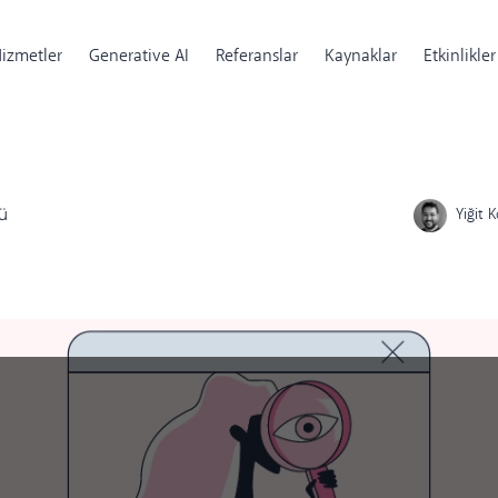
izmetler
Generative AI
Referanslar
Kaynaklar
Etkinlikler
ü
Yiğit 