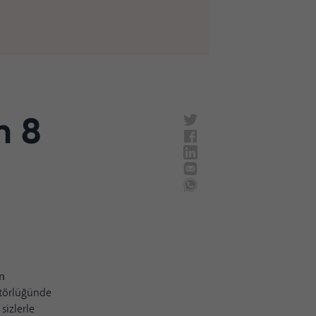
n 8
ın
itörlüğünde
 sizlerle