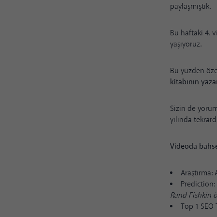
paylaşmıştık.
Bu haftaki 4. 
yaşıyoruz.
Bu yüzden özel
kitabının yaza
Sizin de yorum
yılında tekrard
Videoda bahse
Araştırma:
Prediction
Rand Fishkin 
Top 1 SEO T