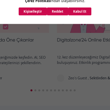
Digitalzone'24 Online Etk
ada Öne Çıkanlar
12. kez düzenleyeceğimiz Digital
çeriğimizde keşfedin. AI, SEO
buluşuyoruz. Etkinlik programını 
tejilerinizi şekillendirin.
Zeo's Guest
,
Sektörden &
er