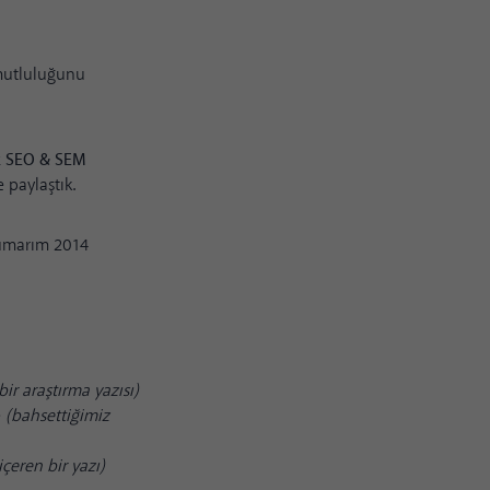
 mutluluğunu
k SEO
& SEM
e paylaştık.
 umarım 2014
r araştırma yazısı)
e
(bahsettiğimiz
çeren bir yazı)