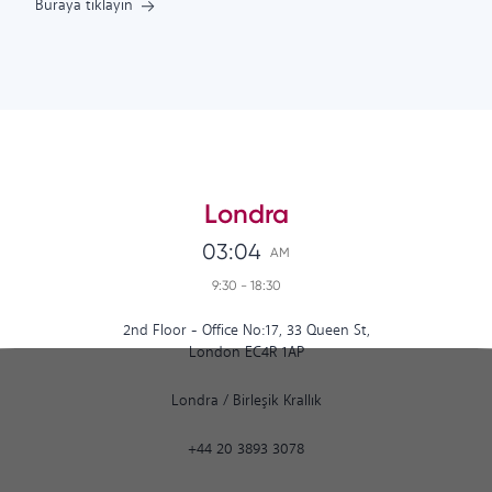
Buraya tıklayın
Londra
03:04
AM
9:30
-
18:30
2nd Floor - Office No:17, 33 Queen St,
London EC4R 1AP
Londra
/
Birleşik Krallık
+44 20 3893 3078