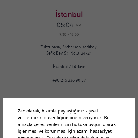
İstanbul
05:04
AM
9:30
-
18:30
Zühtüpaşa, Archerson Kadıköy,
Şefik Bey Sk. No:3, 34724
İstanbul
/
Türkiye
+90 216 336 90 37
Ankara
05:04
AM
9:30
-
18:30