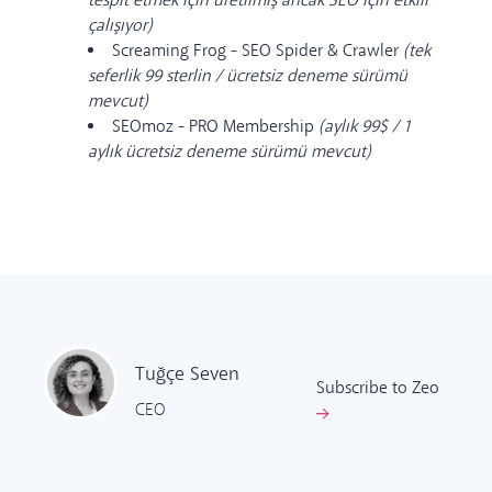
tespit etmek için üretilmiş ancak SEO için etkili
çalışıyor)
Screaming Frog - SEO Spider & Crawler
(tek
seferlik 99 sterlin / ücretsiz deneme sürümü
mevcut)
SEOmoz - PRO Membership
(aylık 99$ / 1
aylık ücretsiz deneme sürümü mevcut)
Tuğçe
Seven
Subscribe to Zeo
CEO