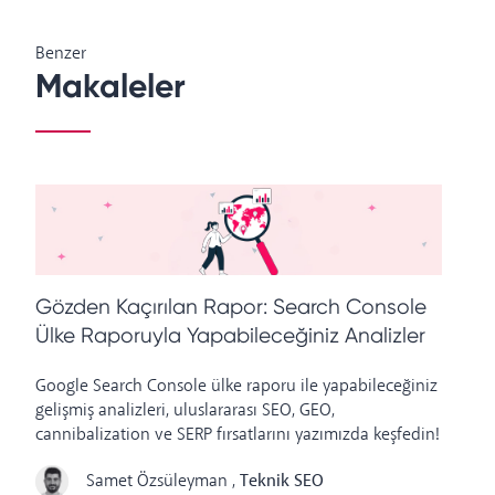
Benzer
Makaleler
Gözden Kaçırılan Rapor: Search Console
S
Ülke Raporuyla Yapabileceğiniz Analizler
Google Search Console ülke raporu ile yapabileceğiniz
Ul
gelişmiş analizleri, uluslararası SEO, GEO,
ha
cannibalization ve SERP fırsatlarını yazımızda keşfedin!
ip
Samet Özsüleyman
,
Teknik SEO