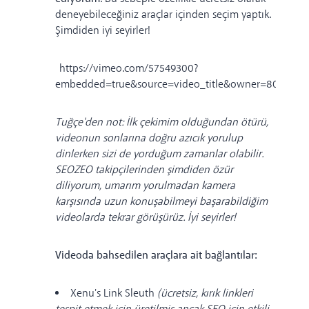
deneyebileceğiniz araçlar içinden seçim yaptık.
Şimdiden iyi seyirler!
https://vimeo.com/57549300?
embedded=true&source=video_title&owner=8096836
Tuğçe'den not: İlk çekimim olduğundan ötürü,
videonun sonlarına doğru azıcık yorulup
dinlerken sizi de yorduğum zamanlar olabilir.
SEOZEO takipçilerinden şimdiden özür
diliyorum, umarım yorulmadan kamera
karşısında uzun konuşabilmeyi başarabildiğim
videolarda tekrar görüşürüz. İyi seyirler!
Videoda bahsedilen araçlara ait bağlantılar:
Xenu's Link Sleuth
(ücretsiz, kırık linkleri