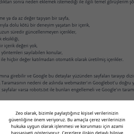
dıktan sonra neden eklemek istemediği ile ilgili temel görüşlerim şö
me ya da az değer taşıyan bir sayfa,
rıyla dolu kötü bir deneyim yaşatan bir içerik,
uzun süredir güncellenmeyen içerikler,
k
eksikliği,
ir içerik değeri yok,
 yöntemleri
sayılabilen konular,
ile hiçbir değer katılmadan otomatik olarak üretilmiş içerikler.
ına girebilir ve Google bu detaylar yüzünden sayfaları tarayıp di
ir. Taramasının nedeni de aslında webmaster’ın Googlebot’u doğru
z sayfalar varsa
robots.txt
ile bunları engellemeli ve Google’ın tara
 kapsamındaki sayıları azaltmak için öncelikle bulk bir inceleme ya
rleri ya da hangi sayfalar bu kapsamda değerlendirilmiş. Ardından
k
neler var bunları not alalım. Belki de
tarama bütçesini
tam optimize
ihi çok eski kalmış bir rapor olarak duruyor olabilir: