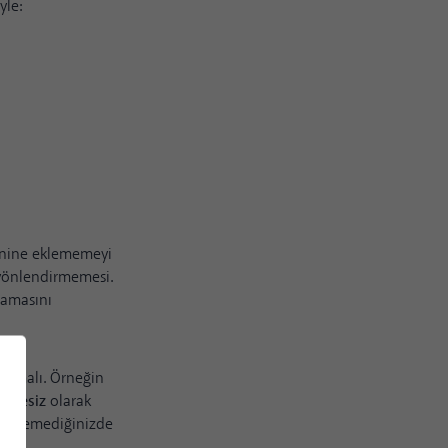
yle:
zinine eklememeyi
 yönlendirmemesi.
mamasını
pılmalı. Örneğin
alitesiz
olarak
 edemediğinizde