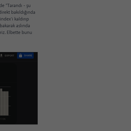
de “Tarandı - şu
direkt bakıldığında
ndex’i kaldırıp
 bakarak aslında
iriz. Elbette bunu