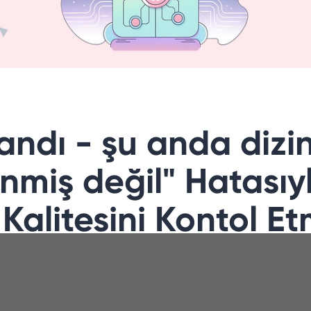
andı - şu anda dizi
nmiş değil" Hatasıy
 Kalitesini Kontol E