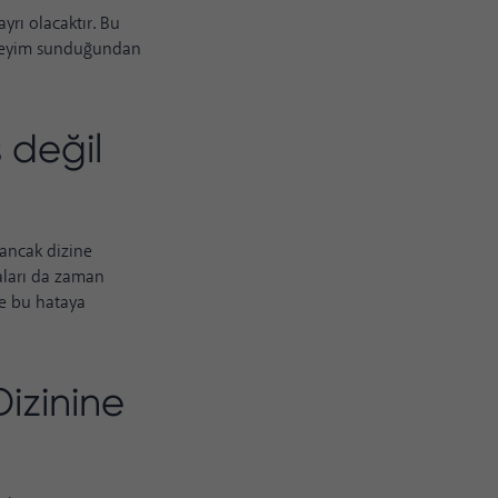
ayrı olacaktır. Bu
deneyim sunduğundan
 değil
 ancak dizine
faları da zaman
de bu hataya
izinine