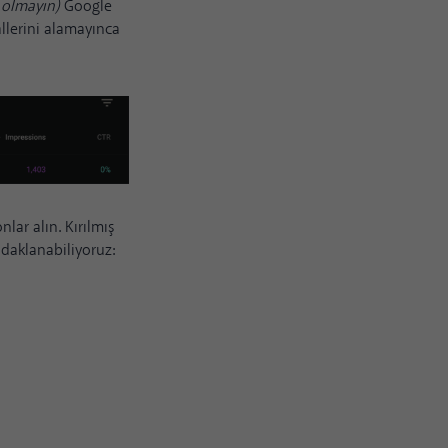
 olmayın)
Google
yallerini alamayınca
lar alın. Kırılmış
odaklanabiliyoruz: