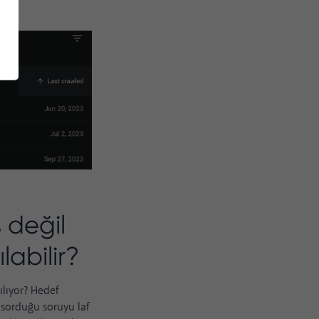
 değil
labilir?
şılıyor? Hedef
n sorduğu soruyu laf