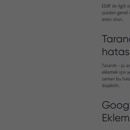
EEAT
ile ilgili
yüzden genel o
emin olun.
Taran
hatas
Tarandı - şu a
eklemek için y
zaman bu hata 
düşebilir.
Googl
Eklem