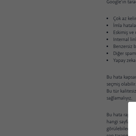
Google’ın tara
Çok az keli
İmla hatala
Eskimiş ve 
Internal lin
Benzersiz b
Diğer
spam
Yapay zeka
Bu hata kapsam
seçmiş olabil
Bu tür kalitesi
sağlamalıyız.
Bu hata raporu
hangi sayfa tü
görülebilecek 
son taranma tar