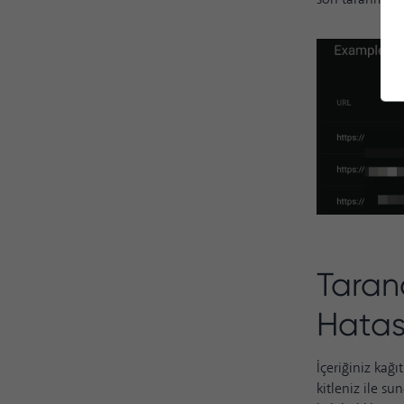
Taran
Hatası
İçeriğiniz kağı
kitleniz ile su