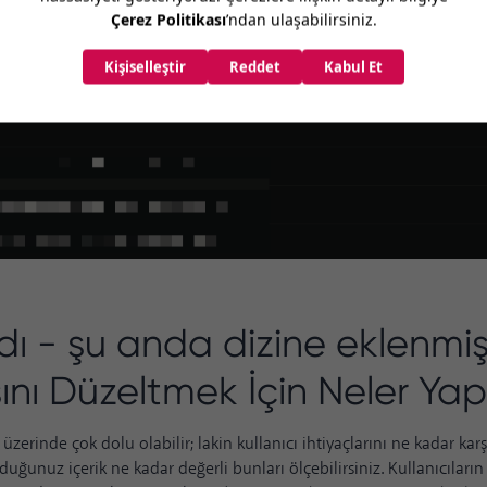
dı - şu anda dizine eklenmiş
nı Düzeltmek İçin Neler Yapı
t üzerinde çok dolu olabilir; lakin kullanıcı ihtiyaçlarını ne kadar kar
nduğunuz içerik ne kadar değerli bunları ölçebilirsiniz. Kullanıcıları