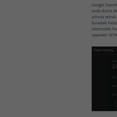
Google Search 
anda dizine e
aslında teknik
buradaki hatan
sitemizdeki ha
yaparken 1k’lı