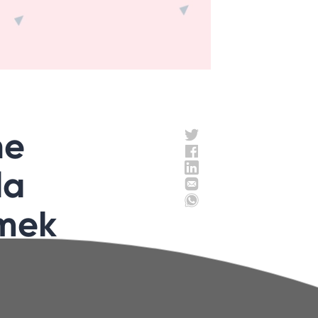
ne
la
tmek