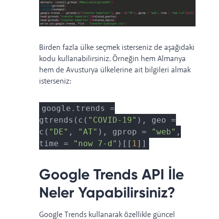
Birden fazla ülke seçmek isterseniz de aşağıdaki
kodu kullanabilirsiniz. Örneğin hem Almanya
hem de Avusturya ülkelerine ait bilgileri almak
isterseniz:
google.trends =
gtrends(c(
"COVID-19"
), geo =
c(
"DE"
,
"AT"
), gprop =
"web"
,
time =
"now 7-d"
)[[
1
]]
Google Trends API İle
Neler Yapabilirsiniz?
Google Trends kullanarak özellikle güncel