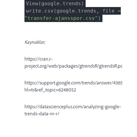
View(google.trends)
write.csv(google.trends, file =
"transfer-ajansspor.csv"
)
Kaynaklar;
https://cran.r-
project.org/web/packages/gtrendsR/gtrendsR.pdf
https://support.google.com/trends/answer/4365533?
hl=tr&ref_topic=6248052
https://datascienceplus.com/analyzing-google-
trends-data-in-r/