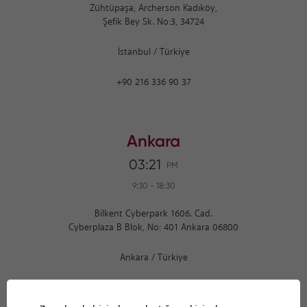
Zühtüpaşa, Archerson Kadıköy,
Şefik Bey Sk. No:3, 34724
İstanbul
/
Türkiye
+90 216 336 90 37
Ankara
03:21
PM
9:30
-
18:30
Bilkent Cyberpark 1606. Cad.
Cyberplaza B Blok, No: 401 Ankara 06800
Ankara
/
Türkiye
+90 312 265 07 35