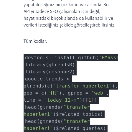
yapabileceğiniz birçok konu var aslında. Bu
API’yi sadece SEO çalışmaları için değil,
hayatınızdaki birçok alanda da kullanabilir ve
verileri istediğiniz şekilde görselleştirebilirsiniz.
Tüm kodlar;
devtools::install_github(
'PMassicott
library(gtrendsR)
library(reshape2)
google.trends <-
gtrends(c(
"transfer haberleri"
),
geo = c(
"TR"
), gprop =
"web"
,
time =
"today 12-m"
)[[
1
]]
head(gtrends(
"transfer
haberleri"
)$related_topics)
head(gtrends(
"transfer
haberleri"
)$related_queries)