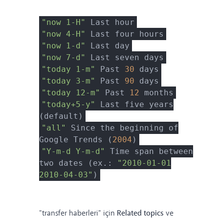
"now 1-H"
Last hour
"now 4-H"
Last four hours
"now 1-d"
Last day
"now 7-d"
Last seven days
"today 1-m"
Past
30
days
"today 3-m"
Past
90
days
"today 12-m"
Past
12
months
"today+5-y"
Last five years
(default)
"all"
Since the beginning of
Google Trends (
2004
)
"Y-m-d Y-m-d"
Time span between
two dates (ex.:
"2010-01-01
2010-04-03"
)
"transfer haberleri" için
Related topics
ve