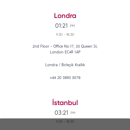
Londra
01:21
PM
9:30
-
18:30
2nd Floor - Office No:17, 33 Queen St,
London EC4R 1AP
Londra
/
Birleşik Krallık
+44 20 3893 3078
İstanbul
03:21
PM
9:30
-
18:30