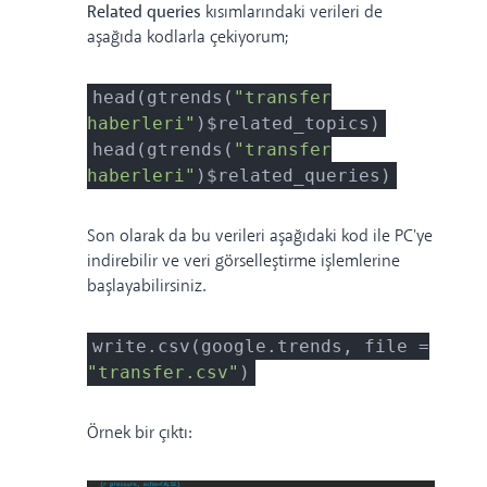
Related queries
kısımlarındaki verileri de
aşağıda kodlarla çekiyorum;
head(gtrends(
"transfer
haberleri"
)$related_topics)
head(gtrends(
"transfer
haberleri"
)$related_queries)
Son olarak da bu verileri aşağıdaki kod ile PC'ye
indirebilir ve veri görselleştirme işlemlerine
başlayabilirsiniz.
write.csv(google.trends, file =
"transfer.csv"
)
Örnek bir çıktı: