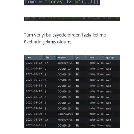
time =
"today 12-m"
)[[
1
]]
Tüm veriyi bu sayede birden fazla kelime
özelinde çekmiş oldum;