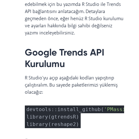
edebilmek için bu yazımda R Studio ile Trends
API bağlantısını anlatacağım. Detaylara
geçmeden önce, eğer henüz
R Studio kurulumu
ve ayarları
hakkında bilgi sahibi değilseniz
yazımı inceleyebilirsiniz.
Google Trends API
Kurulumu
R Studio'yu açıp aşağıdaki kodları yapıştırıp
çalıştıralım. Bu sayede paketlerimizi yüklemiş
olacağız:
devtools::install_github(
'PMassicott
library(gtrendsR)
library(reshape2)