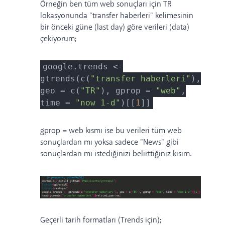
Örneğin ben tüm web sonuçları için TR
lokasyonunda "transfer haberleri" kelimesinin
bir önceki güne (last day) göre verileri (data)
çekiyorum;
google.trends <-
gtrends(c(
"transfer haberleri"
),
geo = c(
"TR"
), gprop =
"web"
,
time =
"now 1-d"
)[[
1
]]
gprop = web kısmı ise bu verileri tüm web
sonuçlardan mı yoksa sadece "News" gibi
sonuçlardan mı istediğinizi belirttiğiniz kısım.
Geçerli tarih formatları (Trends için);