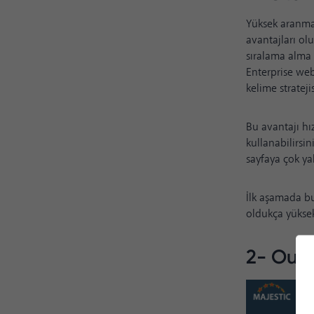
Yüksek aranma 
avantajları ol
sıralama alma 
Enterprise web
kelime stratej
Bu avantajı hı
kullanabilirsin
sayfaya çok ya
İlk aşamada bu
oldukça yüksek 
2- Outr