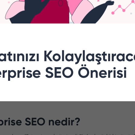
tınızı Kolaylaştıra
rprise SEO Önerisi
prise SEO nedir?