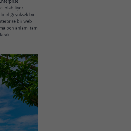
Enterprise
ı olabiliyor.
nirliği yüksek bir
Enterprise bir web
, ama ben anlamı tam
larak