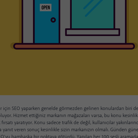
r için SEO yaparken genelde görmezden gelinen konulardan biri d
 oluyor. Hizmet ettiğiniz markanın mağazaları varsa, bu konu kesinl
k fırsatı yaratıyor. Konu sadece trafik de değil, kullanıcılar yakınları
 yanıt veren sonuç kesinlikle sizin markanızın olmalı. Günden güne
SEO’yu bambaşka bir noktaya götürdü. Yapılan her 100 sesli aramad