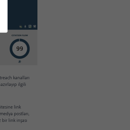
treach kanalları
ırlayıp ilgili
tesine link
 medya postları,
bir link inşası