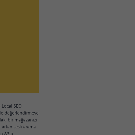
e Local SEO
ikle değerlendirmeye
ndaki bir mağazanızı
 artan sesli arama
an 83’ü