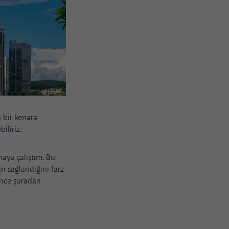
ı bir kenara
iliriz.
maya çalıştım. Bu
in sağlandığını farz
 önce
şuradan