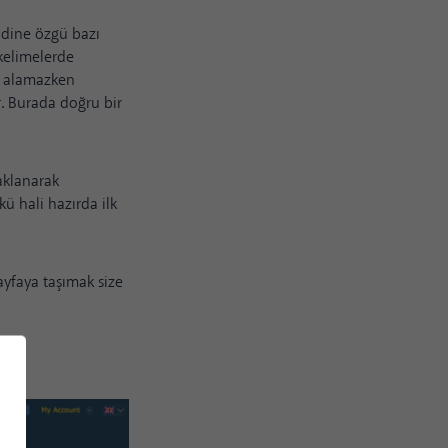
ndine özgü bazı
 kelimelerde
uç alamazken
r. Burada doğru bir
daklanarak
kü hali hazırda ilk
ayfaya taşımak size