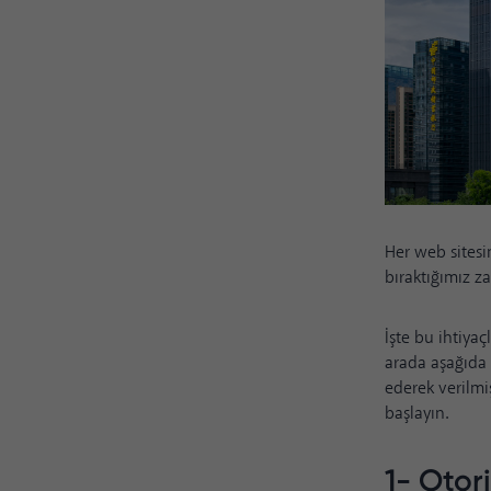
Her web sitesi
bıraktığımız z
İşte bu ihtiyaç
arada aşağıda 
ederek verilmiş
başlayın.
1- Otor