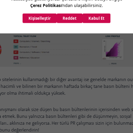
 sitelerinin kullanmadığı bir diğer avantaj ise genelde markanın ou
 hacimli ve bilinen bir markanın haftada birkaç tane basın bülteni haz
iyor olma ihtimali oldukça yüksek.
ışmanı olarak size düşen bu basın bültenlerinin içerisinden web si
ca etmek. Bunu yalnızca basın bültenleri gibi de düşünmeyin, sosyal
rı.. aklınıza ne geliyorsa. Her türlü PR çalışması sizin için bulunmaz 
r, bunu değerlendirin!