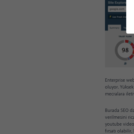
Enterprise web
oluyor. Yüksek
mecralara ilet
Burada SEO dan
verilmesini ri
youtube videola
fırsatı olabili