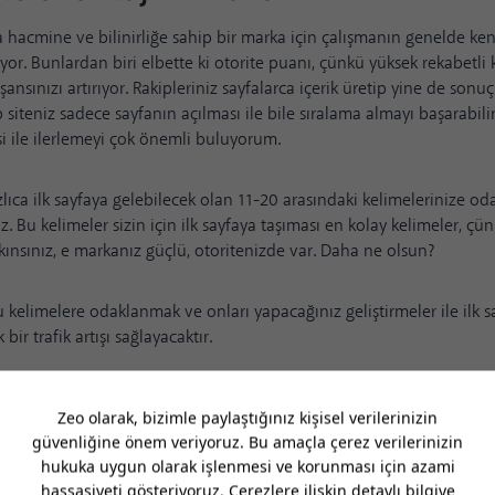
hacmine ve bilinirliğe sahip bir marka için çalışmanın genelde ke
uyor. Bunlardan biri elbette ki otorite puanı, çünkü yüksek rekabetli
şansınızı artırıyor. Rakipleriniz sayfalarca içerik üretip yine de son
 siteniz sadece sayfanın açılması ile bile sıralama almayı başarabili
isi ile ilerlemeyi çok önemli buluyorum.
zlıca ilk sayfaya gelebilecek olan 11-20 arasındaki kelimelerinize o
iz. Bu kelimeler sizin için ilk sayfaya taşıması en kolay kelimeler, çün
kınsınız, e markanız güçlü, otoritenizde var. Daha ne olsun?
 kelimelere odaklanmak ve onları yapacağınız geliştirmeler ile ilk s
bir trafik artışı sağlayacaktır.
each fırsatlarını yakalayın