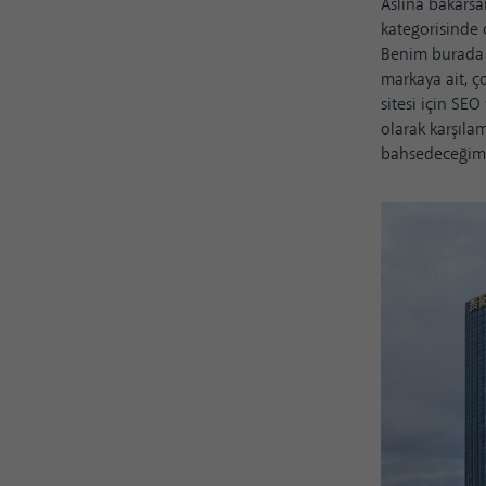
Aslına bakarsan
kategorisinde 
Benim burada i
markaya ait, ço
sitesi için SE
olarak karşıl
bahsedeceğim