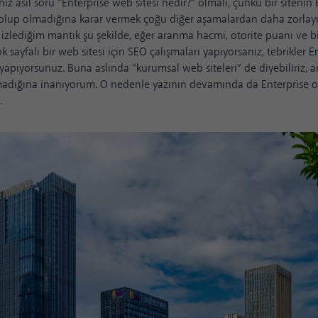
ız asıl soru “Enterprise web sitesi nedir?” olmalı, çünkü bir sitenin 
olup olmadığına karar vermek çoğu diğer aşamalardan daha zorlayıc
zlediğim mantık şu şekilde, eğer aranma hacmi, otorite puanı ve bili
k sayfalı bir web sitesi için SEO çalışmaları yapıyorsanız, tebrikler 
O yapıyorsunuz. Buna aslında “kurumsal web siteleri” de diyebiliriz
amadığına inanıyorum. O nedenle yazının devamında da Enterprise o
.