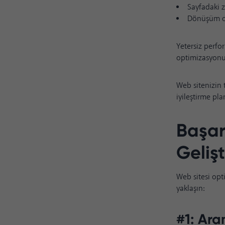
Sayfadaki
Dönüşüm o
Yetersiz perfo
optimizasyonun
Web sitenizin 
iyileştirme plan
Başar
Geliş
Web sitesi opt
yaklaşın:
#1: Ara