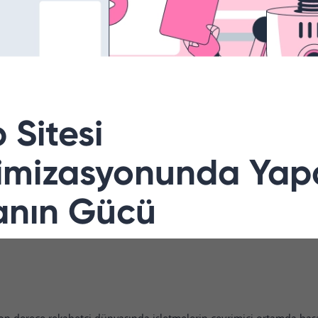
 Sitesi
imizasyonunda Yap
anın Gücü