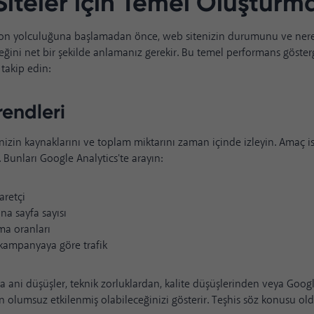
iteler için Temel Oluştur
yon yolculuğuna başlamadan önce, web sitenizin durumunu ve ner
eceğini net bir şekilde anlamanız gerekir. Bu temel performans gösterg
 takip edin:
rendleri
nizin kaynaklarını ve toplam miktarını zaman içinde izleyin. Amaç isti
 Bunları Google Analytics'te arayın:
aretçi
ına sayfa sayısı
a oranları
kampanyaya göre trafik
 ani düşüşler, teknik zorluklardan, kalite düşüşlerinden veya Goog
en olumsuz etkilenmiş olabileceğinizi gösterir. Teşhis söz konusu o