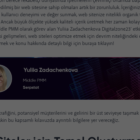
 derece rekabetçi dünyasında işletmelerin çevrimiçi ortamda başar
dilmiş bir web sitesine sahip olmaları artık bir zorunluluk. İçeriğiniz
 kullanıcı deneyimi ve değer sunmak, web sitenize nitelikli organik 
 Ancak büyük ölçekte yüksek kaliteli içerik üretmek her zaman kolay 
iddle PMM olarak görev alan
Yuliia Zadachenkova
Digitalzone23' etk
i gelişmeleri, web siteleri optimize etmek için devrim niteliğindeki o
ek ve konu hakkında detaylı bilgi için
buraya
tıklayın!
rafiğini, potansiyel müşterilerini ve gelirini bir üst seviyeye taşımak
kin bu kapsamlı kılavuzda ayrıntılı bilgilere yer vereceğiz.