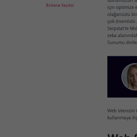
Günümüzün son
Bültene Kaydol
için optimize e
olağanüstü bir
çok önemlidir.
Serpstat'te M
zeka alanındak
Sunumu dinlem
Web sitenizin t
kullanmaya iliş