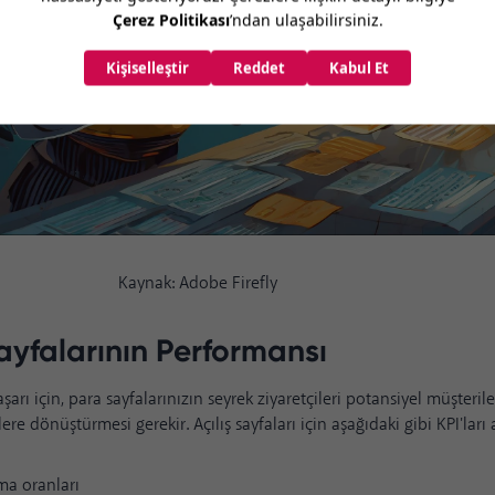
k: Adobe Firefly
Sayfalarının Performansı
şarı için, para sayfalarınızın seyrek ziyaretçileri potansiyel müşter
re dönüştürmesi gerekir. Açılış sayfaları için aşağıdaki gibi KPI'ları 
a oranları