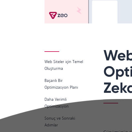
Web
Web Siteler için Temel
Opt
Oluşturma
Başarılı Bir
Zek
Optimizasyon Planı
Daha Verimli
Optimizasyon
Sonuç ve Sonraki
Adımlar