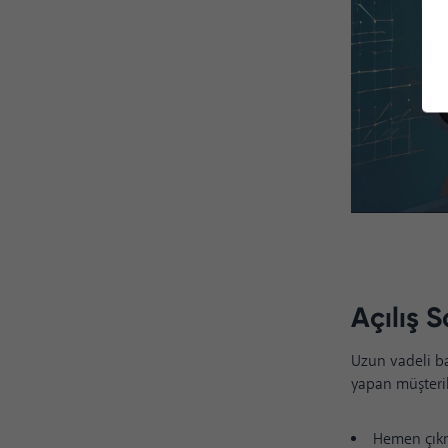
Kayna
Açılış 
Uzun vadeli ba
yapan müşterile
Hemen çıkm