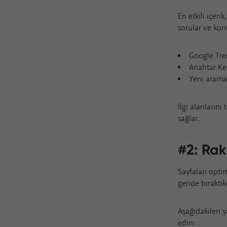
En etkili içer
sorular ve kon
Google Tre
Anahtar Ke
Yeni arama 
İlgi alanlarını
sağlar.
#2: Rak
Sayfaları opti
geride bıraktık
Aşağıdakileri 
edin: