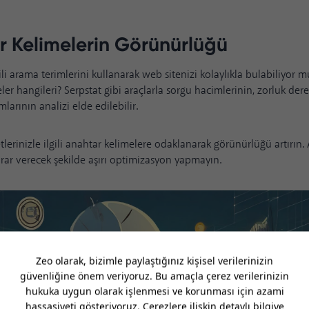
 Kelimelerin Görünürlüğü
gili arama terimlerini kullanarak web sitenizi kolaylıkla bulabiliyor
ler hangileri? Serpstat gibi araçlarla sorgu hacimlerinin, zorluk der
larının analizi elde edilebilir.
lerinizle ilgili anahtar kelimelere odaklanarak görünürlüğü artırın. 
ar verecek şekilde aşırı optimizasyon yapmayın.