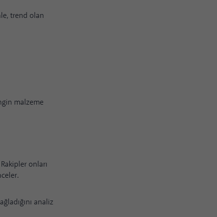
le, trend olan
 zengin malzeme
Rakipler onları
nceler.
ağladığını analiz