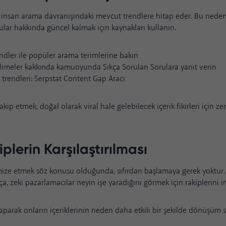
ik, insan arama davranışındaki mevcut trendlere hitap eder. Bu neden
ular hakkında güncel kalmak için kaynakları kullanın.
ndler ile popüler arama terimlerine bakın
limeler kakkında kamuoyunda Sıkça Sorulan Sorulara yanıt verin
trendleri: Serpstat Content Gap Aracı
 takip etmek, doğal olarak viral hale gelebilecek içerik fikirleri için
iplerin Karşılaştırılması
mize etmek söz konusu olduğunda, sıfırdan başlamaya gerek yoktur. 
ça, zeki pazarlamacılar neyin işe yaradığını görmek için rakiplerini i
yaparak onların içeriklerinin neden daha etkili bir şekilde dönüşüm s