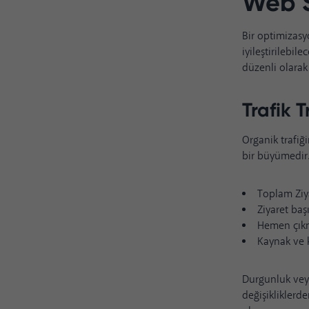
Web S
Bir optimizas
iyileştirilebil
düzenli olarak
Trafik T
Organik trafiği
bir büyümedir.
Toplam Ziy
Ziyaret baş
Hemen çıkm
Kaynak ve 
Durgunluk veya
değişikliklerd