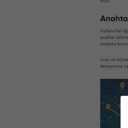
olun.
Anahtar
Kullanıcılar il
anahtar kelime
sıralama konum
Ürün ve hizmet
deneyimine zar