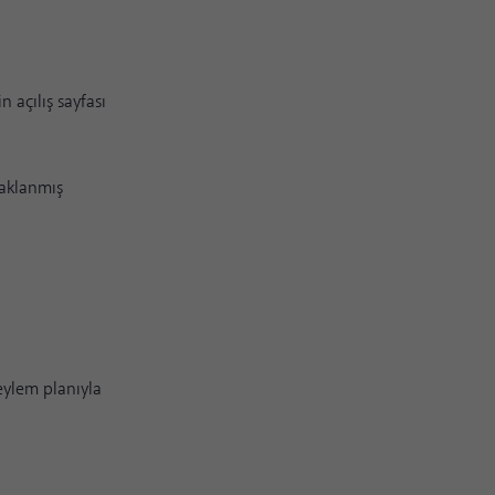
 açılış sayfası
daklanmış
 eylem planıyla