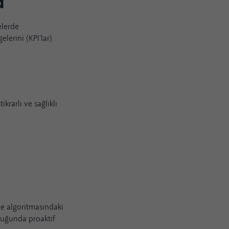
ma
elerde
elerini (KPI'lar)
krarlı ve sağlıklı
le algoritmasındaki
lduğunda proaktif