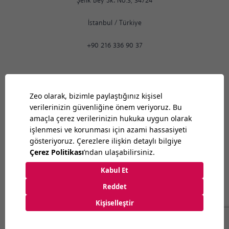
Şefik Bey Sk. No:3, 34724
İstanbul
/
Türkiye
+90 216 336 90 37
Ankara
09:12
PM
9:30
-
18:30
Bilkent Cyberpark 1606. Cad.
Cyberplaza B Blok, No: 401 Ankara 06800
Ankara
/
Türkiye
+90 312 265 07 35