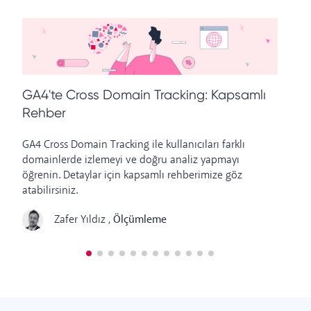
H
GA4'te Cross Domain Tracking: Kapsamlı
L
Rehber
Go
GA4 Cross Domain Tracking ile kullanıcıları farklı
öz
domainlerde izlemeyi ve doğru analiz yapmayı
ed
öğrenin. Detaylar için kapsamlı rehberimize göz
atabilirsiniz.
Zafer Yıldız
,
Ölçümleme