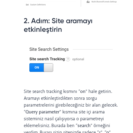
2. Adım: Site aramayı
etkinleştirin
Site search tracking kısmını “
on
” hale getirin.
Aramayı etkinleştirdikten sonra sorgu
parametrelerini girebileceğiniz bir alan gelecek.
“
Query parameter
” kısmına site içi arama
sisteminiz nasıl çalışıyorsa o parametreyi
eklemelisiniz. Burada ben “
search
” örneğini
verdim. Burası sizin sitenizde sadece “s”, “
p
”