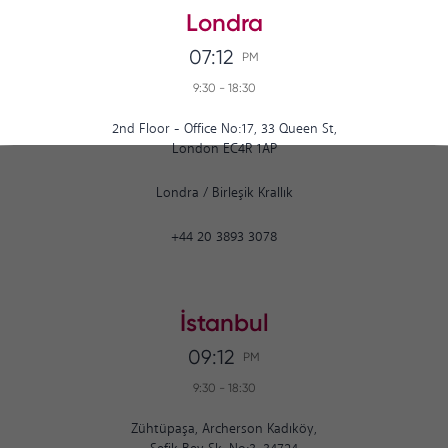
Londra
07:12
PM
9:30
-
18:30
2nd Floor - Office No:17, 33 Queen St,
London EC4R 1AP
Londra
/
Birleşik Krallık
+44 20 3893 3078
İstanbul
09:12
PM
9:30
-
18:30
Zühtüpaşa, Archerson Kadıköy,