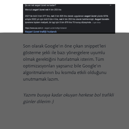
Son olarak Google’ın öne çıkan snippet’leri
gösterme şekli ile bazı
yönergelere
uyumlu
olmak gerektiğini hatırlatmak isterim. Tüm
optimizasyonları yapsanız bile
Google’ın
algoritmalarının
bu kısımda etkili olduğunu
unutmamak lazım.
Yazımı buraya kadar okuyan herkese bol trafikli
günler dilerim :)