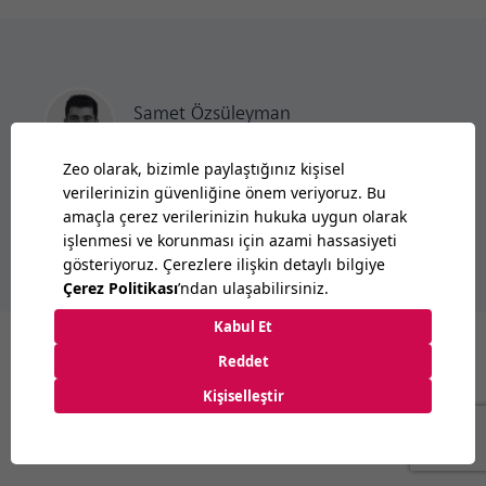
Samet
Özsüleyman
SEO Director
Subscribe to Zeo
Benzer
Makaleler