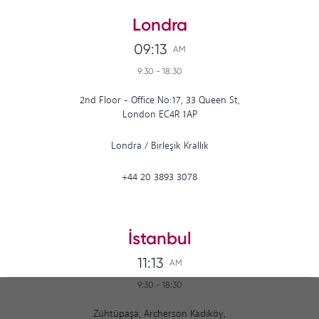
Londra
09:13
AM
9:30
-
18:30
2nd Floor - Office No:17, 33 Queen St,
London EC4R 1AP
Londra
/
Birleşik Krallık
+44 20 3893 3078
İstanbul
11:13
AM
9:30
-
18:30
Zühtüpaşa, Archerson Kadıköy,