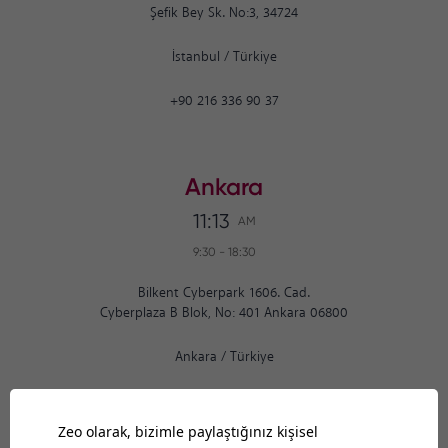
Şefik Bey Sk. No:3, 34724
İstanbul
/
Türkiye
+90 216 336 90 37
Ankara
11:13
AM
9:30
-
18:30
Bilkent Cyberpark 1606. Cad.
Cyberplaza B Blok, No: 401 Ankara 06800
Ankara
/
Türkiye
+90 312 265 07 35