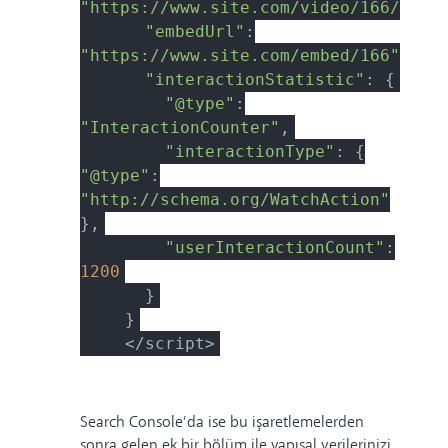
"https://www.site.com/video/166/vide
"embedUrl"
:
"https://www.site.com/embed/166"
,
"interactionStatistic"
: {
"@type"
:
"InteractionCounter"
,
"interactionType"
: {
"@type"
:
"http://schema.org/WatchAction"
},
"userInteractionCount"
:
1200
}
}
</script>
Search Console’da ise bu işaretlemelerden
sonra gelen ek bir bölüm ile yapısal verilerinizi