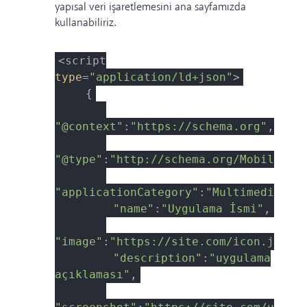
yapısal veri işaretlemesini ana sayfamızda
kullanabiliriz.
<script
type
=
"application/ld+json"
>
{
"@context"
:
"https://schema.org"
,
"@type"
:
"http://schema.org/MobileApp
"applicationCategory"
:
"Multimedia"
,
"name"
:
"Uygulama İsmi"
,
"image"
:
"https://site.com/icon.jpg"
,
"description"
:
"uygulama
açıklaması"
,