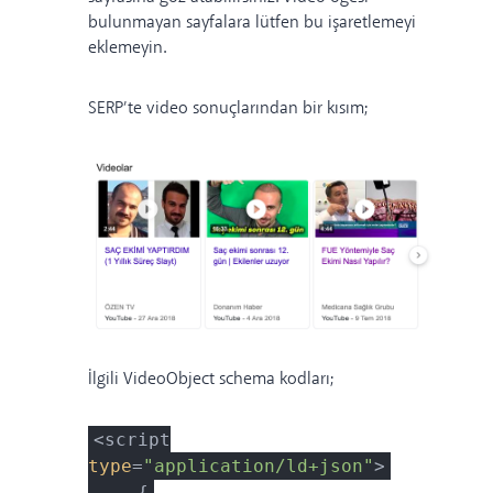
bulunmayan sayfalara lütfen bu işaretlemeyi
eklemeyin.
SERP’te video sonuçlarından bir kısım;
İlgili VideoObject schema kodları;
<script
type
=
"application/ld+json"
>
{