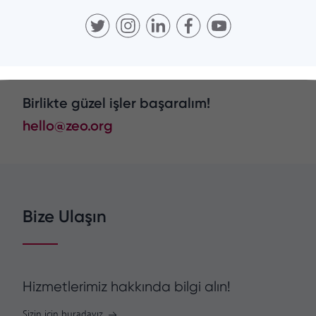
Birlikte güzel işler başaralım!
hello@zeo.org
Bize Ulaşın
Hizmetlerimiz hakkında bilgi alın!
Sizin için buradayız