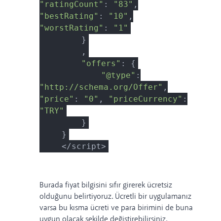
"ratingCount"
:
"83"
,
"bestRating"
:
"10"
,
"worstRating"
:
"1"
}
,
"offers"
: {
"@type"
:
"http://schema.org/Offer"
,
"price"
:
"0"
,
"priceCurrency"
:
"TRY"
}
}
</script>
Burada fiyat bilgisini sıfır girerek ücretsiz
olduğunu belirtiyoruz. Ücretli bir uygulamanız
varsa bu kısma ücreti ve para birimini de buna
uygun olacak şekilde değiştirebilirsiniz.