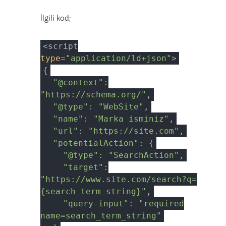
İlgili kod;
<script
type
=
"application/ld+json"
>
{
"@context"
:
"https://schema.org/"
,
"@type"
:
"WebSite"
,
"name"
:
"Marka isminiz"
,
"url"
:
"https://site.com"
,
"potentialAction"
: {
"@type"
:
"SearchAction"
,
"target"
:
"https://www.site.com/search?q=
{search_term_string}"
,
"query-input"
:
"required
name=search_term_string"