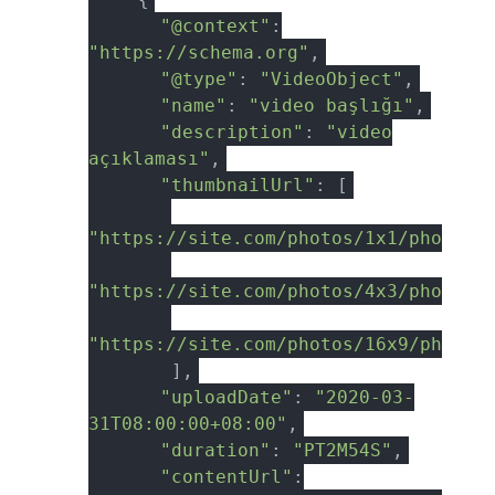
"@context"
:
"https://schema.org"
,
"@type"
:
"VideoObject"
,
"name"
:
"video başlığı"
,
"description"
:
"video
açıklaması"
,
"thumbnailUrl"
: [
"https://site.com/photos/1x1/photo.j
"https://site.com/photos/4x3/photo.j
"https://site.com/photos/16x9/photo.
],
"uploadDate"
:
"2020-03-
31T08:00:00+08:00"
,
"duration"
:
"PT2M54S"
,
"contentUrl"
: