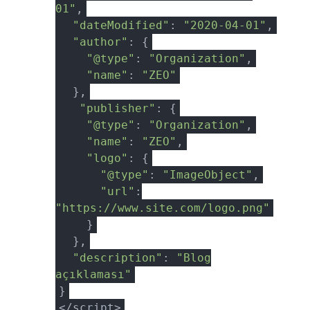
01"
,
"dateModified"
:
"2020-04-01"
,
"author"
: {
"@type"
:
"Organization"
,
"name"
:
"ZEO"
},
"publisher"
: {
"@type"
:
"Organization"
,
"name"
:
"ZEO"
,
"logo"
: {
"@type"
:
"ImageObject"
,
"url"
:
"https://www.site.com/logo.png"
}
},
"description"
:
"Blog
açıklaması"
}
</script>