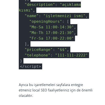
"description"
:
"açıklama
kısmı"
,
"name"
:
"işletmenizi ismi"
,
"openingHours"
: [
"Mo-Sa 11:00-14:30"
,
"Mo-Th 17:00-21:30"
,
"Fr-Sa 17:00-22:00"
],
"priceRange"
:
"$$"
,
"telephone"
:
"111-111-2222"
}
</script>
Ayrıca bu işaretlemeleri sayfalara entegre
etmeniz local SEO faaliyetleriniz için de önemli
olacaktır.