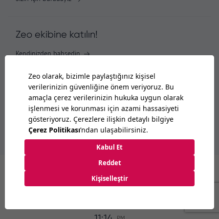
Zeo ekibine katılın!
Kendinizden bahsedin
Merak ettiklerinizi bize sorun!
Buraya tıklayın
Londra
11:14
PM