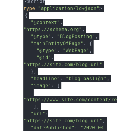
<script
type
=
"application/ld+json"
>
{
"@context"
:
"https://schema.org"
,
"@type"
:
"BlogPosting"
,
"mainEntityOfPage"
: {
"@type"
:
"WebPage"
,
"@id"
:
"https://site.com/blog-url"
},
"headline"
:
"blog başlığı"
,
"image"
: [
"https://www.site.com/content/resim.
],
"url"
:
"https://site.com/blog-url"
,
"datePublished"
:
"2020-04-