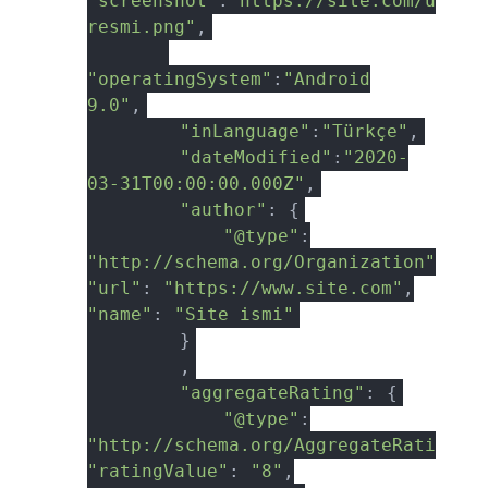
"screenshot"
:
"https://site.com/uygul
resmi.png"
,
"operatingSystem"
:
"Android
9.0"
,
"inLanguage"
:
"Türkçe"
,
"dateModified"
:
"2020-
03-31T00:00:00.000Z"
,
"author"
: {
"@type"
:
"http://schema.org/Organization"
,
"url"
:
"https://www.site.com"
,
"name"
:
"Site ismi"
}
,
"aggregateRating"
: {
"@type"
:
"http://schema.org/AggregateRating"
,
"ratingValue"
:
"8"
,