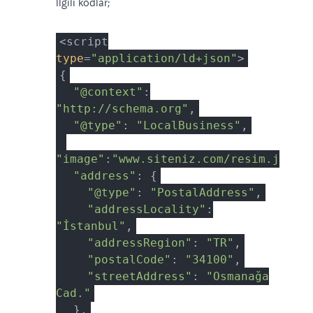
İlgili kodlar;
<script
type
=
"application/ld+json"
>
{
"@context"
:
"http://schema.org"
,
"@type"
:
"LocalBusiness"
,
"image"
:
"www.siteniz.com/resim.jpg"
,
"address"
: {
"@type"
:
"PostalAddress"
,
"addressLocality"
:
"İstanbul"
,
"addressRegion"
:
"TR"
,
"postalCode"
:
"34100"
,
"streetAddress"
:
"Osmanağa
Cad."
},