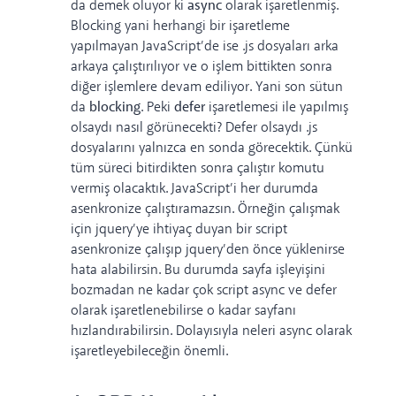
da demek oluyor ki
async
olarak işaretlenmiş.
Blocking yani herhangi bir işaretleme
yapılmayan JavaScript’de ise .js dosyaları arka
arkaya çalıştırılıyor ve o işlem bittikten sonra
diğer işlemlere devam ediliyor. Yani son sütun
da
blocking
. Peki
defer
işaretlemesi ile yapılmış
olsaydı nasıl görünecekti? Defer olsaydı .js
dosyalarını yalnızca en sonda görecektik. Çünkü
tüm süreci bitirdikten sonra çalıştır komutu
vermiş olacaktık. JavaScript’i her durumda
asenkronize çalıştıramazsın. Örneğin çalışmak
için jquery’ye ihtiyaç duyan bir script
asenkronize çalışıp jquery’den önce yüklenirse
hata alabilirsin. Bu durumda sayfa işleyişini
bozmadan ne kadar çok script async ve defer
olarak işaretlenebilirse o kadar sayfanı
hızlandırabilirsin. Dolayısıyla neleri async olarak
işaretleyebileceğin önemli.