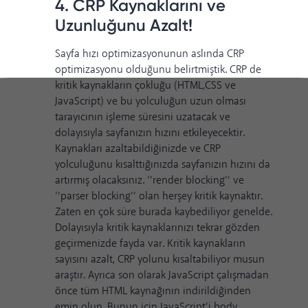
4. CRP Kaynaklarını ve
Uzunluğunu Azalt!
Sayfa hızı optimizasyonunun aslında CRP
optimizasyonu olduğunu belirtmiştik. CRP de
kritik kaynakların çokluğu (HTML,CSS ve
JavaScript) ve bu yolculuğun uzun olması
tarayıcının işleme süresini uzatacak ve
dolayısıyla sayfanızın hızını etkileyecektir.
Kaynakları azaltabildiğinizde ve CRP
yolculuğunu kısalttığınızda sayfanızın hızını da
artırmış olacaksınız. ‘’render blocking’’ ve
‘’parser blocking’’ olan herşey kritik kaynaktır.
Zaten en çok süre burada kaybediliyor genelde.
Dolayısıyla kritik kaynaklarınızı tekrar gözden
geçirmenizde fayda var. Kritik kaynakların
sayısını azalt, CRP yolunu kısaltabiliyor musun
araştır. Ayrıca son olarak JavaScript çalışmadan
önce tüm HTML kaynağının indirildiğinden
emin olun. Bunun için JavaScript’i body