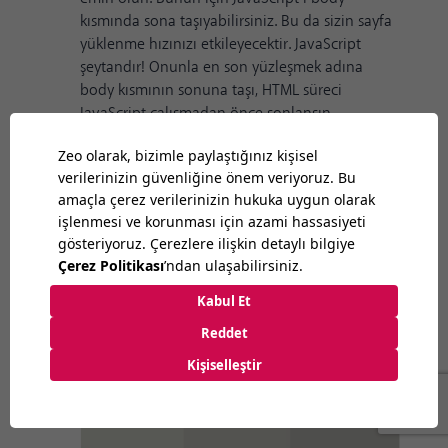
kısmında sona taşıyabilirsiniz. Bu da sizin sayfa
yüklenme hızınızı etkileyecektir. JavaScript
şeytandır! Onunla en son yüzleşmek adına
body kısmının sonuna taşı, HTML süreci
JavaScript çalışmadan önce sonlansın.
5. Resim Optimizasyonu
Sayfa hızını etkileyen en önemli
parametrelerden birisi de yüksek kalitedeki
resimler. Burada hem kullanıcıyı hem SEO’yu
aynı anda düşünmelisiniz. Aşağıdaki gibi bir
küçültme işlemi belki SEO performansını
artıracaktır ancak kullanıcıya sunduğunuz bu
fotoğrafın amacına hizmet etmesi mümkün
olmayacak.