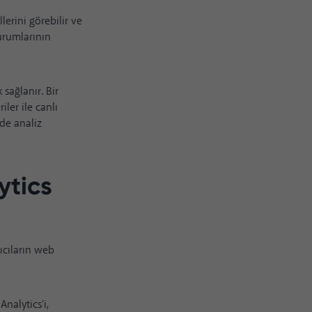
llerini görebilir ve
turumlarının
sağlanır. Bir
ler ile canlı
lde analiz
ytics
nıcıların web
Analytics'i,