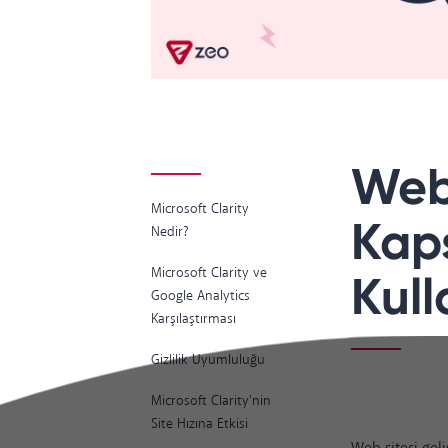
Web 
Microsoft Clarity
Kaps
Nedir?
Microsoft Clarity ve
Kul
Google Analytics
Karşılaştırması
Gizlilik Uyumluluğu
Microsoft Clarity'nin
Site Hızına Etkisi