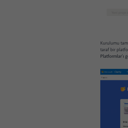
Kurulumu tamam
taraf bir platf
Platformlar’ı
gö