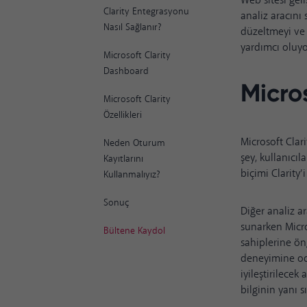
Web sitesi geli
Clarity Entegrasyonu
analiz aracını 
Nasıl Sağlanır?
düzeltmeyi ve 
yardımcı oluyo
Microsoft Clarity
Dashboard
Micro
Microsoft Clarity
Özellikleri
Microsoft Clari
Neden Oturum
şey, kullanıcı
Kayıtlarını
biçimi Clarity
Kullanmalıyız?
Sonuç
Diğer analiz ar
sunarken Micros
Bültene Kaydol
sahiplerine ön
deneyimine oda
iyileştirilecek
bilginin yanı 