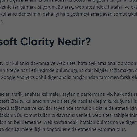
ştirme çalışmalarınızı daha kullanıcı dostu hale getirmek için Microso
sizinle tanıştırmak istiyorum. Bu araç, web sitesindeki hataları ve eks
kullanıcı deneyimini daha iyi hale getirmeyi amaçlayan somut çıktı
r.
soft Clarity Nedir?
ty, bir kullanıcı davranışı ve web sitesi hata ayıklama analiz aracıdır.
ların siteyle nasıl etkileşimde bulunduğuna dair bilgiler sağlamaktır.
’i Google Analytics dahil diğer analiz araçlarından tamamen farklı kıl
açları trafik, anahtar kelimeler, sayfanın performansı vb. hakkında r
oft Clarity, kullanıcının web sitesiyle nasıl etkileşim kurduğuna ili
görü sağlaması ve kayıtlar sayesinde somut bir çıktı elde etmesi için
klanır. Bu somut kullanıcı davranışı verileri, web sitesi sahiplerini
 alanları belirlemesine, web sayfasındaki hataları bulmasına ve diğer 
sıra dönüşümlere ilişkin öngörüler elde etmesine yardımcı olur.