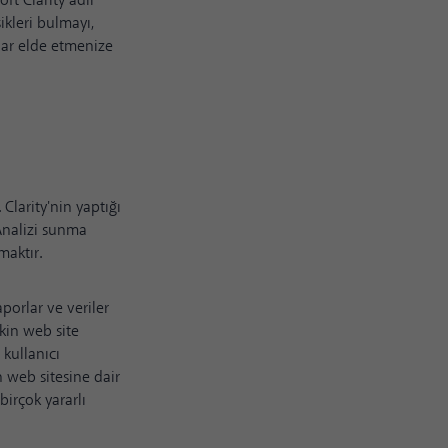
ft Clarity adlı
ikleri bulmayı,
lar elde etmenize
 Clarity'nin yaptığı
 Analizi sunma
maktır.
aporlar ve veriler
şkin web site
 kullanıcı
n web sitesine dair
birçok yararlı