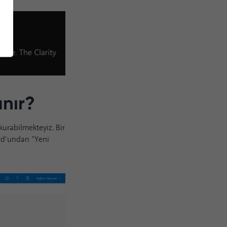
anır?
kurabilmekteyiz. Bir
ard’undan “Yeni