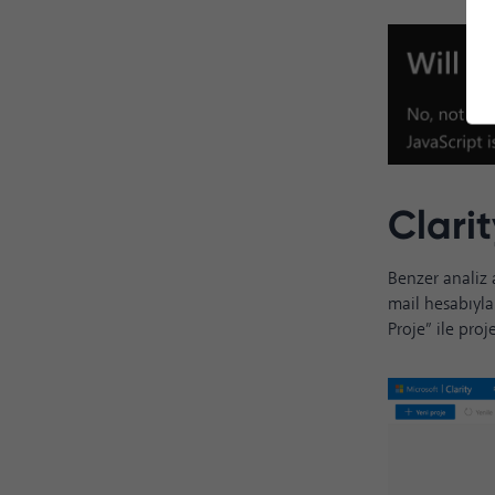
Clari
Benzer analiz 
mail hesabıyl
Proje” ile pro