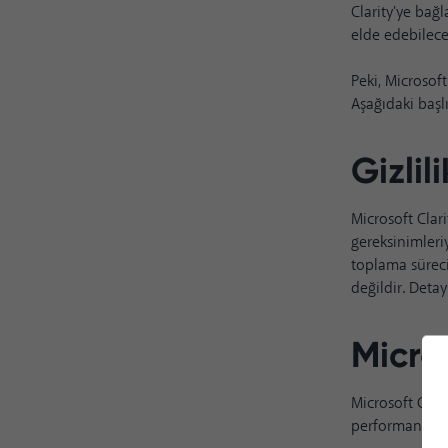
Clarity'ye bağl
elde edebilec
Peki, Microsoft
Aşağıdaki başlı
Gizli
Microsoft Clari
gereksinimleri
toplama süreci
değildir. Detay
Micros
Microsoft Clar
performansını 