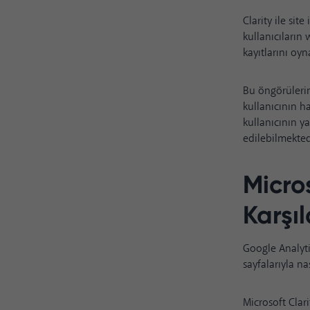
Clarity ile sit
kullanıcıların 
kayıtlarını oyna
Bu öngörülerin
kullanıcının h
kullanıcının y
edilebilmekted
Micro
Karşı
Google Analytic
sayfalarıyla na
Microsoft Clari