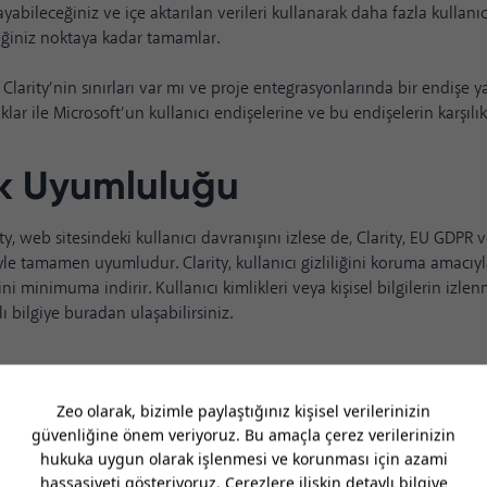
ayabileceğiniz ve içe aktarılan verileri kullanarak daha fazla kullanıc
eğiniz noktaya kadar tamamlar.
 Clarity’nin sınırları var mı ve proje entegrasyonlarında bir endişe 
klar ile Microsoft’un kullanıcı endişelerine ve bu endişelerin karşılık
lik Uyumluluğu
ty, web sitesindeki kullanıcı davranışını izlese de, Clarity,
EU GDPR
v
yle tamamen uyumludur. Clarity, kullanıcı gizliliğini koruma amacıyla,
ni minimuma indirir. Kullanıcı kimlikleri veya kişisel bilgilerin izl
lı bilgiye
buradan
ulaşabilirsiniz.
oft Clarity'nin Site Hızına E
ity'nin JavaScript'i asenkron olarak yüklenir ve
Microsoft'a göre
web s
etkilemez.