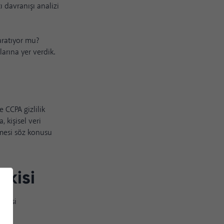
ı davranışı analizi
yaratıyor mu?
larına yer verdik.
e
CCPA
gizlilik
 kişisel veri
enmesi söz konusu
tkisi
itesi