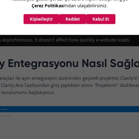
ty Entegrasyonu Nasıl Sağl
araçları ile aynı entegrasyon sürecinden geçerek projemizi Clarity’e 
a
Clarity Ana Sayfasından
giriş yaptıktan sonra “Projelerim” dashbo
je kurulumunu başlatıyoruz.