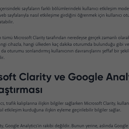
e içerisindeki sayfaların farklı bölümlerindeki kullanıcı etkileşim mode
web sayfalarıyla nasıl etkileşime girdiğini öğrenmek için kullanıcı o
tabilir.
 tümü Microsoft Clarity tarafından neredeyse gerçek zamanlı olarak 
angi cihazla, hangi ülkeden kaç dakika oturumda bulunduğu gibi veri
a da oturumu sonlandırmış kullanıcının davranışlarını şeffaf bir şeki
ir.
soft Clarity ve Google Anal
laştırması
s, trafik kalıplarına ilişkin bilgiler sağlarken Microsoft Clarity, kulla
sıl etkileşim kurduğuna ilişkin eyleme geçirilebilir bilgiler sağlar.
ty, Google Analytics'in rakibi değildir. Bunun yerine, aslında Google 