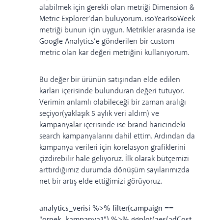
alabilmek için gerekli olan metriği
Dimension &
Metric Explorer
’dan buluyorum. isoYearIsoWeek
metriği bunun için uygun. Metrikler arasında ise
Google Analytics’e gönderilen bir custom
metric olan kar değeri metriğini kullanıyorum.
Bu değer bir ürünün satışından elde edilen
karları içerisinde bulunduran değeri tutuyor.
Verimin anlamlı olabileceği bir zaman aralığı
seçiyor(yaklaşık 5 aylık veri aldım) ve
kampanyalar içerisinde ise brand haricindeki
search kampanyalarını dahil ettim. Ardından da
kampanya verileri için korelasyon grafiklerini
çizdirebilir hale geliyoruz. İlk olarak bütçemizi
arttırdığımız durumda dönüşüm sayılarımızda
net bir artış elde ettiğimizi görüyoruz.
analytics_verisi %>% filter(campaign ==
"ornek_kampanya1") %>% ggplot(aes(adCost,