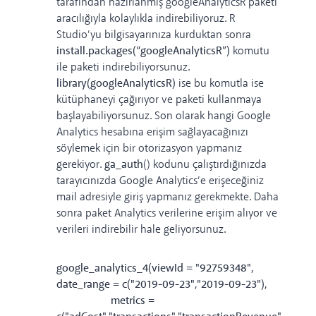
tarafından hazırlanmış
googleAnalyticsR paketi
aracılığıyla kolaylıkla indirebiliyoruz. R
Studio’yu bilgisayarınıza kurduktan sonra
install.packages(“googleAnalyticsR”)
komutu
ile paketi indirebiliyorsunuz.
library(googleAnalyticsR)
ise bu komutla ise
kütüphaneyi çağırıyor ve paketi kullanmaya
başlayabiliyorsunuz. Son olarak hangi Google
Analytics hesabına erişim sağlayacağınızı
söylemek için bir otorizasyon yapmanız
gerekiyor.
ga_auth
() kodunu çalıştırdığınızda
tarayıcınızda Google Analytics’e erişeceğiniz
mail adresiyle giriş yapmanız gerekmekte. Daha
sonra paket Analytics verilerine erişim alıyor ve
verileri indirebilir hale geliyorsunuz.
google_analytics_4(viewId = "92759348",
date_range = c("2019-09-23","2019-09-23"),
metrics =