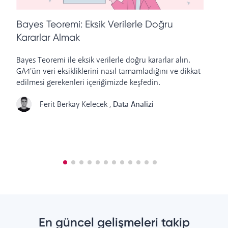
Bayes Teoremi: Eksik Verilerle Doğru
G
Kararlar Almak
T
Bayes Teoremi ile eksik verilerle doğru kararlar alın.
GA
GA4'ün veri eksikliklerini nasıl tamamladığını ve dikkat
Re
edilmesi gerekenleri içeriğimizde keşfedin.
çö
Ferit Berkay Kelecek
,
Data Analizi
En güncel gelişmeleri takip