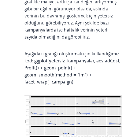
grafikte maliyet arttıkça kar değeri artıyormuş
gibi bir eğilim görünüyor olsa da, aslında
verinin bu davranışı göstermek için yetersiz
olduğunu görebiliyoruz. Aynı şekilde bazı
kampanyalarda ise haftalık verinin yeterli
sayıda olmadığını da görebiliriz.
Aşağıdaki grafiği oluşturmak için kullandığımız
kod:
ggplot(yetersiz_kampanyalar, aes(adCost,
Profit)) + geom_point() +
geom_smooth(method = "lm") +
facet_wrap(~campaign)