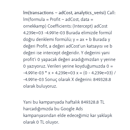
lm(transactions ~ adCost, analytics_verisi)
Call:
lm(formula = Profit ~ adCost, data =
ornekkamp) Coefficients: (Intercept) adCost
4.239e+03 -4.991e-03 Burada elimizde formül
doğru denklemi formülü; y = ax + b Burada y
değeri Profit, a değeri adCost’un katsayısı ve b
değeri ise intercept değeridir. Y değerini yani
profit’i 0 yapacak değeri aradığımızdan y yerine
0 yazıyoruz. Verileri yerine koyduğumuzda 0 =
-4.991e-03
*
x + 4.239e+03 x = (0 - 4.239e+03) /
-4.991e-03 Sonuç olarak X değerini: 849328.8
olarak buluyoruz.
Yani bu kampanyada haftalık 849328.8 TL
harcadığımızda bu Google Ads
kampanyasından elde edeceğimiz kar yaklaşık
olarak 0 TL oluyor.