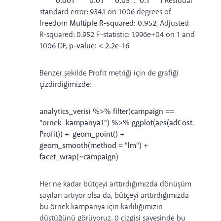
‘***’ 0.001 ‘**’ 0.01 ‘*’ 0.05 ‘.’ 0.1 ‘ ’ 1
Residual
standard error: 934.1 on 1006 degrees of
freedom
Multiple R-squared: 0.952
, Adjusted
R-squared: 0.952 F-statistic: 1.996e+04 on 1 and
1006 DF,
p-value: < 2.2e-16
Benzer şekilde Profit metriği için de grafiği
çizdirdiğimizde:
analytics_verisi %>% filter(campaign ==
"ornek_kampanya1") %>% ggplot(aes(adCost,
Profit)) + geom_point() +
geom_smooth(method = "lm") +
facet_wrap(~campaign)
Her ne kadar bütçeyi arttırdığımızda dönüşüm
sayıları artıyor olsa da, bütçeyi arttırdığımızda
bu örnek kampanya için karlılığımızın
düştüğünü görüyoruz. 0 çizgisi sayesinde bu