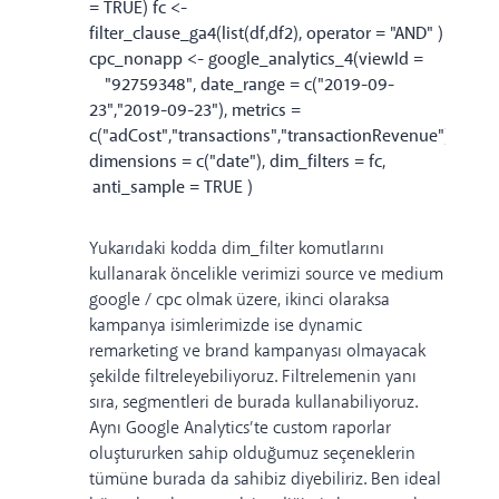
= TRUE) fc <-
filter_clause_ga4(list(df,df2), operator = "AND" )
cpc_nonapp <- google_analytics_4(viewId =
"92759348", date_range = c("2019-09-
23","2019-09-23"), metrics =
c("adCost","transactions","transactionRevenue"),
dimensions = c("date"), dim_filters = fc,
anti_sample = TRUE )
Yukarıdaki kodda dim_filter komutlarını
kullanarak öncelikle verimizi source ve medium
google / cpc olmak üzere, ikinci olaraksa
kampanya isimlerimizde ise dynamic
remarketing ve brand kampanyası olmayacak
şekilde filtreleyebiliyoruz. Filtrelemenin yanı
sıra, segmentleri de burada kullanabiliyoruz.
Aynı Google Analytics’te custom raporlar
oluştururken sahip olduğumuz seçeneklerin
tümüne burada da sahibiz diyebiliriz. Ben ideal