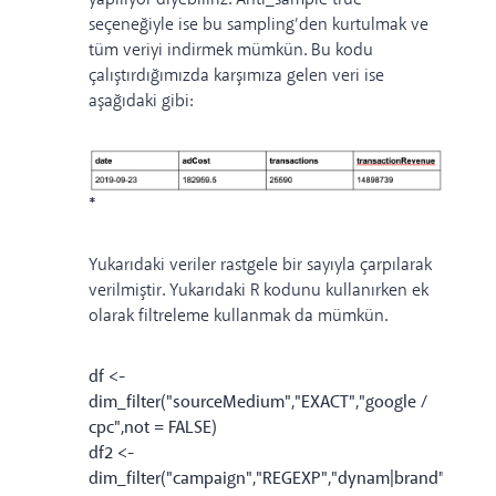
seçeneğiyle ise bu sampling’den kurtulmak ve
tüm veriyi indirmek mümkün. Bu kodu
çalıştırdığımızda karşımıza gelen veri ise
aşağıdaki gibi:
*
Yukarıdaki veriler rastgele bir sayıyla çarpılarak
verilmiştir. Yukarıdaki R kodunu kullanırken ek
olarak filtreleme kullanmak da mümkün.
df <-
dim_filter("sourceMedium","EXACT","google /
cpc",not = FALSE)
df2 <-
dim_filter("campaign","REGEXP","dynam|brand",not