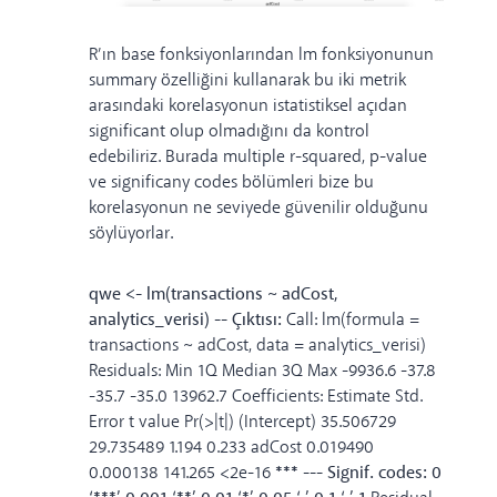
R’ın base fonksiyonlarından lm fonksiyonunun
summary özelliğini kullanarak bu iki metrik
arasındaki korelasyonun istatistiksel açıdan
significant olup olmadığını da kontrol
edebiliriz. Burada multiple r-squared, p-value
ve significany codes bölümleri bize bu
korelasyonun ne seviyede güvenilir olduğunu
söylüyorlar.
qwe <- lm(transactions ~ adCost,
analytics_verisi) -- Çıktısı:
Call: lm(formula =
transactions ~ adCost, data = analytics_verisi)
Residuals: Min 1Q Median 3Q Max -9936.6 -37.8
-35.7 -35.0 13962.7 Coefficients: Estimate Std.
Error t value Pr(>|t|) (Intercept) 35.506729
29.735489 1.194 0.233 adCost 0.019490
0.000138 141.265 <2e-16
*** --- Signif. codes: 0