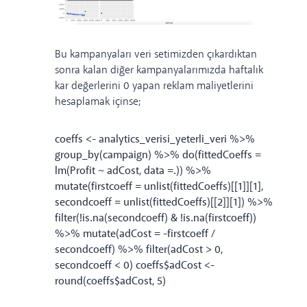
Bu kampanyaları veri setimizden çıkardıktan
sonra kalan diğer kampanyalarımızda haftalık
kar değerlerini 0 yapan reklam maliyetlerini
hesaplamak içinse;
coeffs <- analytics_verisi_yeterli_veri %>%
group_by(campaign) %>% do(fittedCoeffs =
lm(Profit ~ adCost, data =.)) %>%
mutate(firstcoeff = unlist(fittedCoeffs)[[1]][1],
secondcoeff = unlist(fittedCoeffs)[[2]][1]) %>%
filter(!is.na(secondcoeff) & !is.na(firstcoeff))
%>% mutate(adCost = -firstcoeff /
secondcoeff) %>% filter(adCost > 0,
secondcoeff < 0) coeffs$adCost <-
round(coeffs$adCost, 5)