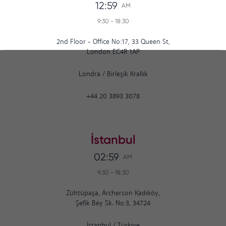
12:59
AM
9:30
-
18:30
2nd Floor - Office No:17, 33 Queen St,
London EC4R 1AP
Londra
/
Birleşik Krallık
+44 20 3893 3078
İstanbul
02:59
AM
9:30
-
18:30
Zühtüpaşa, Archerson Kadıköy,
Şefik Bey Sk. No:3, 34724
İstanbul
/
Türkiye