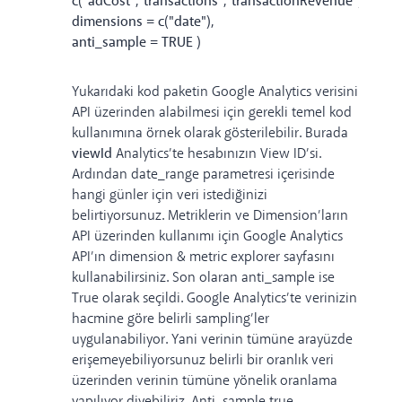
c("adCost","transactions","transactionRevenue"),
dimensions = c("date"),
anti_sample = TRUE )
Yukarıdaki kod paketin Google Analytics verisini
API üzerinden alabilmesi için gerekli temel kod
kullanımına örnek olarak gösterilebilir. Burada
viewId
Analytics’te hesabınızın View ID’si.
Ardından date_range parametresi içerisinde
hangi günler için veri istediğinizi
belirtiyorsunuz. Metriklerin ve Dimension’ların
API üzerinden kullanımı için Google Analytics
API’ın dimension & metric explorer
sayfasını
kullanabilirsiniz. Son olaran anti_sample ise
True olarak seçildi. Google Analytics’te verinizin
hacmine göre belirli sampling’ler
uygulanabiliyor. Yani verinin tümüne arayüzde
erişemeyebiliyorsunuz belirli bir oranlık veri
üzerinden verinin tümüne yönelik oranlama
yapılıyor diyebiliriz. Anti_sample true