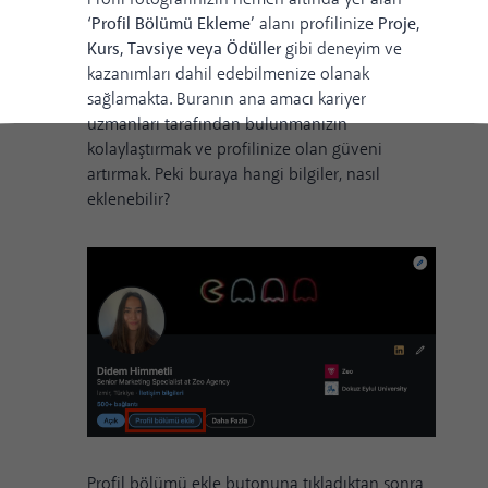
‘Profil Bölümü Ekleme’
alanı profilinize
Proje,
Kurs, Tavsiye veya Ödüller
gibi deneyim ve
kazanımları dahil edebilmenize olanak
sağlamakta. Buranın ana amacı kariyer
uzmanları tarafından bulunmanızın
kolaylaştırmak ve profilinize olan güveni
artırmak. Peki buraya hangi bilgiler, nasıl
eklenebilir?
Profil bölümü ekle butonuna tıkladıktan sonra