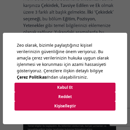
karşınıza
Çekirdek, Tavsiye Edilen ve Ek
olmak
üzere 3 farklı alt başlık gelmekte.
İlki ‘Çekirdek’
seçeneği,
bu bölüm
Eğitim, Pozisyon,
Yetenekler
gibi temel bilgilerinizi eklemenize
olanak sağlıyor. Yukarıdaki aşamalarda bu
bilgileri LinkedIn hesabına eklememiş olan
kişiler buradan ilgili düzenlemelerini
gerçekleştirebilir. Yetenek bölümüne eklenen
bilgiler kapsamında, tecrübelerinizle ilgili olarak
LinkedIn tarafından sunulan kısa onaylama
testlerine girerek bu alandaki yetkinliğinizi
doğrulayabilirsiniz. Aynı şekilde tanıdığınız
kişiler de bu yeteneklerinizin doğrulanmasında
sizlere destek olabilir.